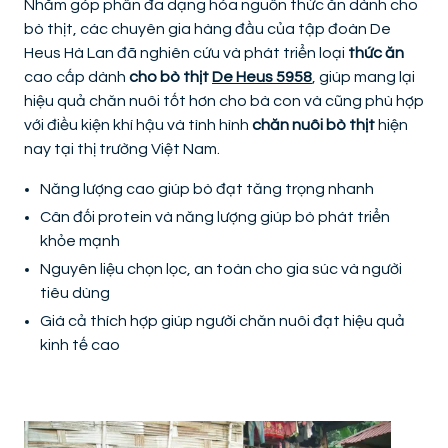
Nhằm góp phần đa dạng hóa nguồn thức ăn dành cho
bò thịt, các chuyên gia hàng đầu của tập đoàn De
Heus Hà Lan đã nghiên cứu và phát triển loại
thức ăn
cao cấp dành
cho bò thịt
De Heus 5958
, giúp mang lại
hiệu quả chăn nuôi tốt hơn cho bà con và cũng phù hợp
với điều kiện khí hậu và tình hình
chăn nuôi bò thịt
hiện
nay tại thị trường Việt Nam.
Năng lượng cao giúp bò đạt tăng trọng nhanh
Cân đối protein và năng lượng giúp bò phát triển
khỏe mạnh
Nguyên liệu chọn lọc, an toàn cho gia súc và người
tiêu dùng
Giá cả thích hợp giúp người chăn nuôi đạt hiệu quả
kinh tế cao