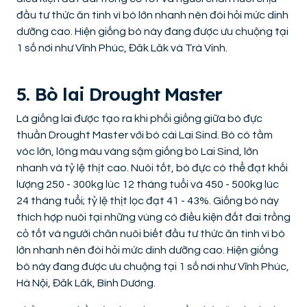
đầu tư thức ăn tinh vì bò lớn nhanh nên đòi hỏi mức dinh
dưỡng cao. Hiện giống bò này đang được ưu chuộng tại
1 số nơi như Vĩnh Phúc, Đăk Lăk và Trà Vinh.
5. Bò lai Drought Master
Là giống lai được tạo ra khi phối giống giữa bò đực
thuần Drought Master với bò cái Lai Sind. Bò có tầm
vóc lớn, lông màu vàng sậm giống bò Lai Sind, lớn
nhanh và tỷ lệ thịt cao. Nuôi tốt, bò đực có thể đạt khối
lượng 250 - 300kg lúc 12 tháng tuổi và 450 - 500kg lúc
24 tháng tuổi; tỷ lệ thịt lọc đạt 41 - 43%. Giống bò này
thích hợp nuôi tại những vùng có điều kiện đất đai trồng
cỏ tốt và người chăn nuôi biết đầu tư thức ăn tinh vì bò
lớn nhanh nên đòi hỏi mức dinh dưỡng cao. Hiện giống
bò này đang được ưu chuộng tại 1 số nơi như Vĩnh Phúc,
Hà Nội, Đăk Lăk, Bình Dương.