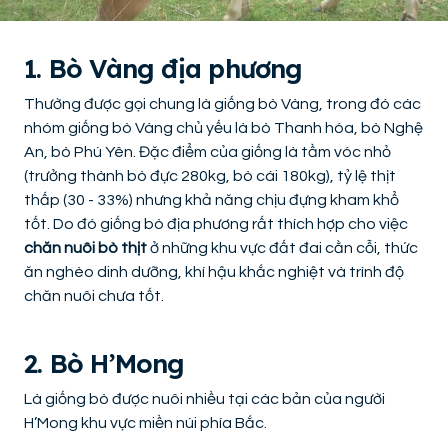
1. Bò Vàng địa phương
Thường được gọi chung là giống bò Vàng, trong đó các
nhóm giống bò Vàng chủ yếu là bò Thanh hóa, bò Nghệ
An, bò Phú Yên. Đặc điểm của giống là tầm vóc nhỏ
(trưởng thành bò đực 280kg, bò cái 180kg), tỷ lệ thịt
thấp (30 - 33%) nhưng khả năng chịu đựng kham khổ
tốt. Do đó giống bò địa phương rất thích hợp cho việc
chăn nuôi bò thịt
ở những khu vực đất đai cằn cỗi, thức
ăn nghèo dinh dưỡng, khí hậu khắc nghiệt và trình độ
chăn nuôi chưa tốt.
2. Bò H’Mong
Là giống bò được nuôi nhiều tại các bản của người
H’Mong khu vực miền núi phía Bắc.