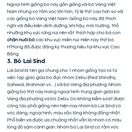
Ngoại hình giống bò này gần giống với bò Vàng Việt
Nam nhưng có tầm vóc lớn hơn, tỷ lệ thịt cao hơn so với
các giống bò Vàng Việt Nam. Giống bò này đã thích
nghi với điều kiện dinh dưỡng, khí hậu, môi trường, thổ
nhưỡng khu vực rừng núi nên rất thích hợp cho bà con
chăn nuôi bò
các khu vực miền núi. Hiện nay thịt bò
H’Mong đã được đăng ký thương hiệu tại khu vực Cao
Bằng.
3. Bò Lai Sind
Lai Sind là tên gọi chung cho 1 nhóm giống tạo ra từ
việc tạp giao giữa bò đực nhóm Zebu (Red Shindhy,
Sahiwal, Brahman vv…) với bò Vàng địa phương. Nhóm
giống bò thịt này mang ngoại hình trung gian giữa bò
Vàng địa phương và bò Zebu. Do không kiểm soát được
công tác phối giống nên hiện nay nhóm bò Lai Sind có
vóc dáng, ngoại hình, màu sắc lông không đồng nhất.
Phổ biến và được ưa chuộng nhất vẫn là nhóm có màu
lông đỏ sậm cánh gián. Nhóm bò Lai Sind có tầm vóc