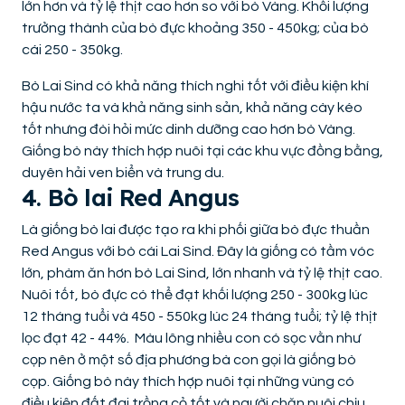
lớn hơn và tỷ lệ thịt cao hơn so với bò Vàng. Khối lượng
trưởng thành của bò đực khoảng 350 - 450kg; của bò
cái 250 - 350kg.
Bò Lai Sind có khả năng thích nghi tốt với điều kiện khí
hậu nước ta và khả năng sinh sản, khả năng cày kéo
tốt nhưng đòi hỏi mức dinh dưỡng cao hơn bò Vàng.
Giống bò này thích hợp nuôi tại các khu vực đồng bằng,
duyên hải ven biển và trung du.
4. Bò lai Red Angus
Là giống bò lai được tạo ra khi phối giữa bò đực thuần
Red Angus với bò cái Lai Sind. Đây là giống có tầm vóc
lớn, phàm ăn hơn bò Lai Sind, lớn nhanh và tỷ lệ thịt cao.
Nuôi tốt, bò đực có thể đạt khối lượng 250 - 300kg lúc
12 tháng tuổi và 450 - 550kg lúc 24 tháng tuổi; tỷ lệ thịt
lọc đạt 42 - 44%. Màu lông nhiều con có sọc vằn như
cọp nên ở một số địa phương bà con gọi là giống bò
cọp. Giống bò này thích hợp nuôi tại những vùng có
điều kiện đất đai trồng cỏ tốt và người chăn nuôi chịu