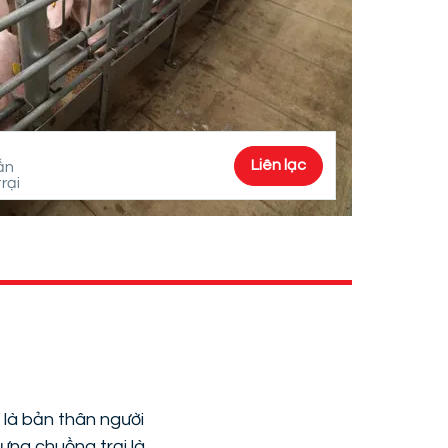
Liên lạc
ấn
rại
 là bản thân người
dựng chuồng trại là