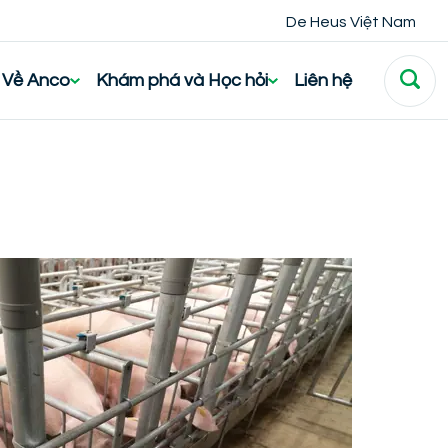
De Heus Việt Nam
Về Anco
Khám phá và Học hỏi
Liên hệ