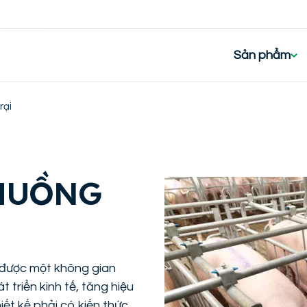
Sản phẩm
rại
CHUỒNG
ó được một không gian
 triển kinh tế, tăng hiệu
iết kế phải có kiến thức