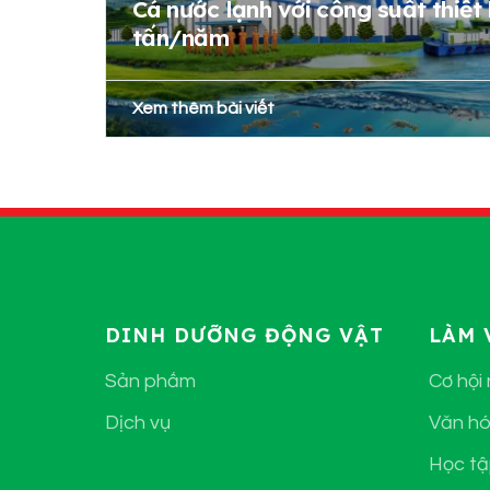
Cá nước lạnh với công suất thiết
tấn/năm
Xem thêm bài viết
DINH DƯỠNG ĐỘNG VẬT
LÀM 
Sản phẩm
Cơ hội
Dịch vụ
Văn hó
Học tậ