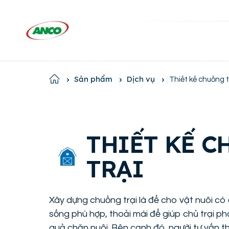
Home
Sản phẩm
Dịch vụ
Thiết kế chuồng t
THIẾT KẾ 
TRẠI
Xây dựng chuồng trại là để cho vật nuôi c
sống phù hợp, thoải mái để giúp chủ trại phát
quả chăn nuôi. Bên cạnh đó, người tư vấn th