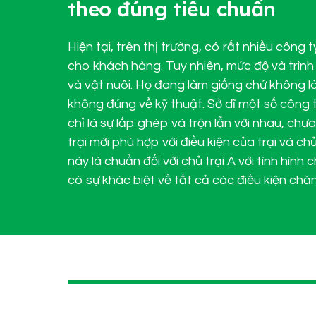
theo đúng tiêu chuẩn
Hiện tại, trên thị trường, có rất nhiều công 
cho khách hàng. Tuy nhiên, mức độ và trình
và vật nuôi. Họ đang làm giống chứ không là
không đúng về kỹ thuật. Sở dĩ một số công ty
chỉ là sự lắp ghép và trộn lẫn với nhau, chưa
trại mới phù hợp với điều kiện của trại và chủ
này là chuẩn đối với chủ trại A với tình hình
có sự khác biệt về tất cả các điều kiện chăn