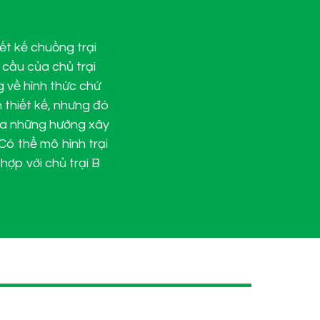
iết kế chuồng trại
 cầu của chủ trại
g về hình thức chứ
h thiết kế, nhưng đó
m ra những hướng xây
 Có thể mô hình trại
 hợp với chủ trại B