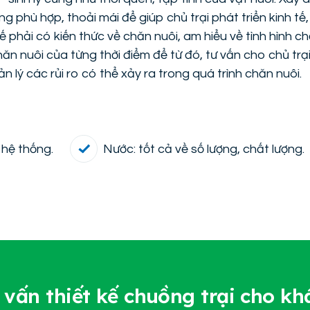
 phù hợp, thoải mái để giúp chủ trại phát triển kinh tế
ế phải có kiến thức về chăn nuôi, am hiểu về tình hình c
hăn nuôi của từng thời điểm để từ đó, tư vấn cho chủ tr
ản lý các rủi ro có thể xảy ra trong quá trình chăn nuôi.
 hệ thống.
Nước: tốt cả về số lượng, chất lượng.
ư vấn thiết kế chuồng trại cho k