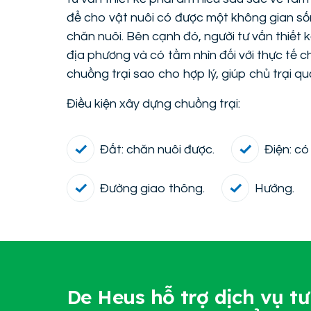
để cho vật nuôi có được một không gian sống
chăn nuôi. Bên cạnh đó, người tư vấn thiết k
địa phương và có tầm nhìn đối với thực tế c
chuồng trại sao cho hợp lý, giúp chủ trại qu
Điều kiện xây dựng chuồng trại:
Đất: chăn nuôi được.
Điện: có
Đường giao thông.
Hướng.
De Heus hỗ trợ dịch vụ t