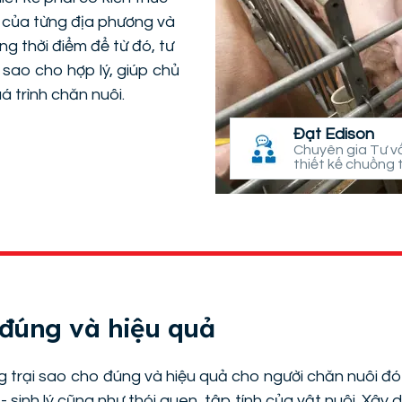
i của từng địa phương và
ng thời điểm để từ đó, tư
 sao cho hợp lý, giúp chủ
uá trình chăn nuôi.
Đạt Edison
Chuyên gia Tư v
thiết kế chuồng t
 đúng và hiệu quả
g trại sao cho đúng và hiệu quả cho người chăn nuôi đó
- sinh lý cũng như thói quen, tập tính của vật nuôi. Xây 