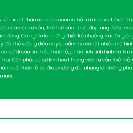
ty sản xuất thức ăn chăn nuôi có hỗ trợ dịch vụ tư vấn th
 độ của việc tư vấn, thiết kế vẫn chưa đáp ứng được nhu
m đúng. Có nghĩa là những thiết kế chuồng trại đó giốn
 đối thủ vướng điều này là bởi vì họ có rất nhiều mô hìn
 có sự đi sâu tìm hiểu thực tế, phân tích tình hình và tì
 trại. Cần phải có sự linh hoạt trong việc tư vấn thiết kế.
 chăn nuôi thực tế tại địa phương đó, nhưng lại không phù
 nuôi.