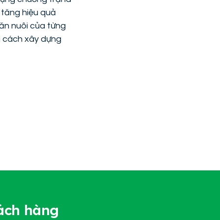
, tăng hiệu quả
hăn nuôi của từng
ại cách xây dựng
hách hàng