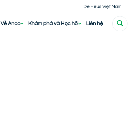
De Heus Việt Nam
Về Anco
Khám phá và Học hỏi
Liên hệ