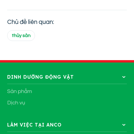
Chủ đề liên quan:
thủy sản
DINH DƯỠNG ĐỘNG VẬT
Sản phẩm
Dịch vụ
LÀM VIỆC TẠI ANCO