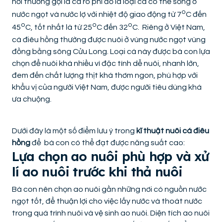
nơi thường gọi là cá rô phi đỏ là loại cá có thể sống ở
o
nước ngọt và nước lợ với nhiệt độ giao động từ 7
C đến
o
o
o
45
C, tốt nhất là từ 25
C đến 32
C. Riêng ở Việt Nam,
cá điêu hồng thường được nuôi ở vùng nước ngọt vùng
đồng bằng sông Cửu Long. Loại cá này được bà con lựa
chọn để nuôi khá nhiều vì đặc tính dễ nuôi, nhanh lớn,
đem đến chất lượng thịt khá thơm ngon, phù hợp với
khẩu vị của người Việt Nam, được người tiêu dùng khá
ưa chuộng.
Dưới đây là một số điểm lưu ý trong
kĩ thuật nuôi cá điêu
hồng
để bà con có thể đạt được năng suất cao:
Lựa chọn ao nuôi phù hợp và xử
lí ao nuôi trước khi thả nuôi
Bà con nên chọn ao nuôi gần những nơi có nguồn nước
ngọt tốt, để thuận lợi cho việc lấy nước và thoát nước
trong quá trình nuôi và vệ sinh ao nuôi. Diện tích ao nuôi