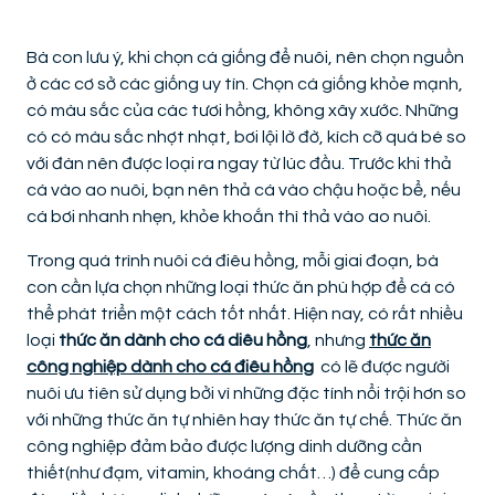
Bà con lưu ý, khi chọn cá giống để nuôi, nên chọn nguồn
ở các cơ sở các giống uy tín. Chọn cá giống khỏe mạnh,
có màu sắc của các tươi hồng, không xây xước. Những
có có màu sắc nhợt nhạt, bơi lội lờ đờ, kích cỡ quá bé so
với đàn nên được loại ra ngay từ lúc đầu. Trước khi thả
cá vào ao nuôi, bạn nên thả cá vào chậu hoặc bể, nếu
cá bơi nhanh nhẹn, khỏe khoắn thì thả vào ao nuôi.
Trong quá trình nuôi cá điêu hồng, mỗi giai đoạn, bà
con cần lựa chọn những loại thức ăn phù hợp để cá có
thể phát triển một cách tốt nhất. Hiện nay, có rất nhiều
loại
thức ăn dành cho cá diêu hồng
, nhưng
thức ăn
công nghiệp dành cho cá điêu hồng
có lẽ được người
nuôi ưu tiên sử dụng bởi vì những đặc tính nổi trội hơn so
với những thức ăn tự nhiên hay thức ăn tự chế. Thức ăn
công nghiệp đảm bảo được lượng dinh dưỡng cần
thiết(như đạm, vitamin, khoáng chất…) để cung cấp