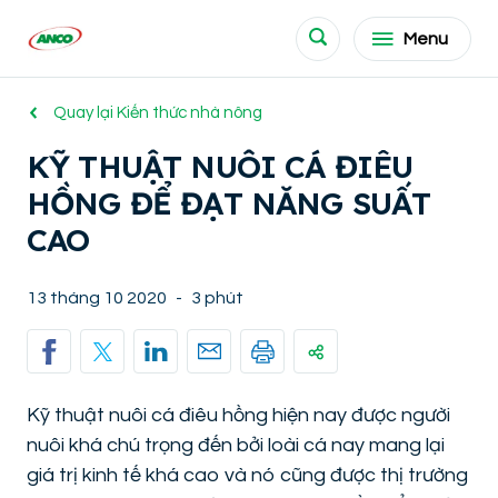
Menu
Quay lại Kiến thức nhà nông
KỸ THUẬT NUÔI CÁ ĐIÊU
HỒNG ĐỂ ĐẠT NĂNG SUẤT
CAO
13 tháng 10 2020
-
3 phút
Kỹ thuật nuôi cá điêu hồng hiện nay được người
nuôi khá chú trọng đến bởi loài cá nay mang lại
giá trị kinh tế khá cao và nó cũng được thị trường