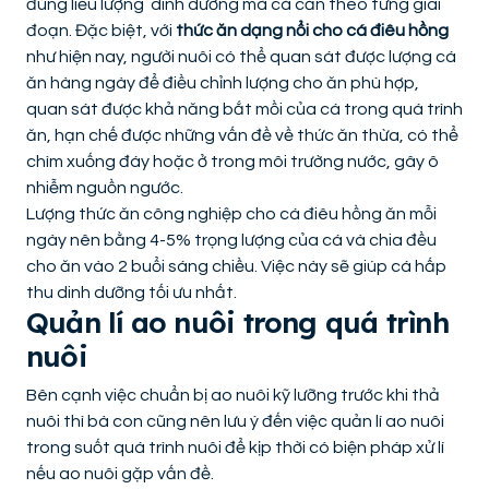
đúng liều lượng dinh dưỡng mà cá cần theo từng giai
đoạn. Đặc biệt, với
thức ăn dạng nổi cho cá điêu hồng
như hiện nay, người nuôi có thể quan sát được lượng cá
ăn hàng ngày để điều chỉnh lượng cho ăn phù hợp,
quan sát được khả năng bắt mồi của cá trong quá trình
ăn, hạn chế được những vấn đề về thức ăn thừa, có thể
chìm xuống đáy hoặc ở trong môi trường nước, gây ô
nhiễm nguồn ngước.
Lượng thức ăn công nghiệp cho cá điêu hồng ăn mỗi
ngày nên bằng 4-5% trọng lượng của cá và chia đều
cho ăn vào 2 buổi sáng chiều. Việc này sẽ giúp cá hấp
thu dinh dưỡng tối ưu nhất.
Quản lí ao nuôi trong quá trình
nuôi
Bên cạnh việc chuẩn bị ao nuôi kỹ lưỡng trước khi thả
nuôi thì bà con cũng nên lưu ý đến việc quản lí ao nuôi
trong suốt quá trình nuôi để kịp thời có biện pháp xử lí
nếu ao nuôi gặp vấn đề.