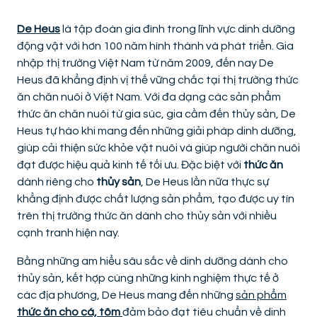
De Heus
là tập đoàn gia đình trong lĩnh vực dinh dưỡng
động vật với hơn 100 năm hình thành và phát triển. Gia
nhập thị trường Việt Nam từ năm 2009, đến nay De
Heus đã khẳng định vị thế vững chắc tại thị trường thức
ăn chăn nuôi ở Việt Nam. Với đa dạng các sản phẩm
thức ăn chăn nuôi từ gia súc, gia cầm đến thủy sản, De
Heus tự hào khi mang đến những giải pháp dinh dưỡng,
giúp cải thiện sức khỏe vật nuôi và giúp người chăn nuôi
đạt được hiệu quả kinh tế tối ưu. Đặc biệt với
thức ăn
dành riêng cho
thủy sản
, De Heus lần nữa thực sự
khẳng định được chất lượng sản phẩm, tạo được uy tín
trên thị trường thức ăn dành cho thủy sản với nhiều
cạnh tranh hiện nay.
Bằng những am hiểu sâu sắc về dinh dưỡng dành cho
thủy sản, kết hợp cùng những kinh nghiệm thực tế ở
các địa phương, De Heus mang đến những
sản phẩm
thức ăn cho cá, tôm
đảm bảo đạt tiêu chuẩn về dinh