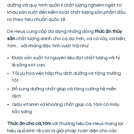
dưỡng với quy trình quản lí chất lượng nghiêm ngặt từ
khâu sản xuất đến kiểm soát chất lượng sản phẩm đầu
ra theo tiêu chuẩn quốc tế.
De Heus cung cấp đa dạng những dòng
thức ăn thủy
sản
chất lượng dành cho cá da trơn, cá có vảy, cá biển,
tôm… với những đặc tính vượt trội như:
Được sản xuất từ nguyên liệu đạt chất lượng với tỷ
lệ sống sót cao.
Tối ưu hóa việc hấp thụ dinh dưỡng và tăng trưởng
tốt.
Bổ sung dưỡng chất giúp cá tăng cường hệ miễn
dịch.
Giàu vitamin và khoáng chất giúp cá, tôm có màu
sắc sáng.
Thức ăn cho cá,tôm
với thương hiệu De Heus mang lại
hiệu quả kinh tế cao là giải pháp toàn diện cho các