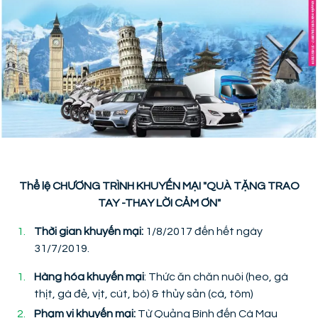
Thể lệ CHƯƠNG TRÌNH KHUYẾN MẠI "QUÀ TẶNG TRAO
TAY -THAY LỜI CẢM ƠN"
Thời gian khuyến mại:
1/8/2017 đến hết ngày
31/7/2019.
Hàng hóa khuyến mại
: Thức ăn chăn nuôi (heo, gà
thịt, gà đẻ, vịt, cút, bò) & thủy sản (cá, tôm)
Phạm vi khuyến mại:
Từ Quảng Bình đến Cà Mau