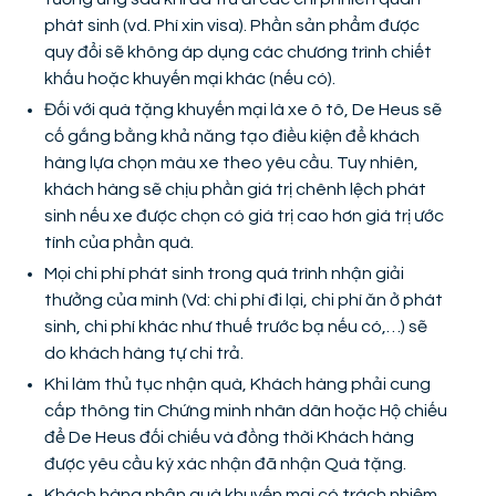
phát sinh (vd. Phí xin visa). Phần sản phẩm được
quy đổi sẽ không áp dụng các chương trình chiết
khấu hoặc khuyến mại khác (nếu có).
Đối với quà tặng khuyến mại là xe ô tô, De Heus sẽ
cố gắng bằng khả năng tạo điều kiện để khách
hàng lựa chọn màu xe theo yêu cầu. Tuy nhiên,
khách hàng sẽ chịu phần giá trị chênh lệch phát
sinh nếu xe được chọn có giá trị cao hơn giá trị ước
tính của phần quà.
Mọi chi phí phát sinh trong quá trình nhận giải
thưởng của mình (Vd: chi phí đi lại, chi phí ăn ở phát
sinh, chi phí khác như thuế trước bạ nếu có,…) sẽ
do khách hàng tự chi trả.
Khi làm thủ tục nhận quà, Khách hàng phải cung
cấp thông tin Chứng minh nhân dân hoặc Hộ chiếu
để De Heus đối chiếu và đồng thời Khách hàng
được yêu cầu ký xác nhận đã nhận Quà tặng.
Khách hàng nhận quà khuyến mại có trách nhiệm