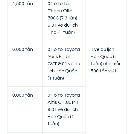
4,500 tấn
01 ô tô tải
Thaco Ollin
700C (7.3 tấn)
& 01 vé du lịch
Thái (1 tuần)
6,000 tấn
01 ô tô Toyota
1 vé du lịch
Yaris E 1.5L
Hàn Quốc (1
CVT & 01 vé du
tuần) cho mỗi
lịch Hàn Quốc
500 tấn vượt
(1 tuần)
8,000 tấn
01 ô tô Toyota
Altis G 1.8L MT
& 01 vé du lịch
Hàn Quốc (1
tuần)