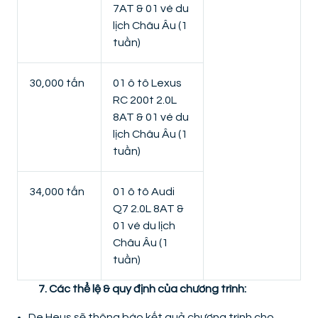
7AT & 01 vé du
lịch Châu Âu (1
tuần)
30,000 tấn
01 ô tô Lexus
RC 200t 2.0L
8AT & 01 vé du
lịch Châu Âu (1
tuần)
34,000 tấn
01 ô tô Audi
Q7 2.0L 8AT &
01 vé du lịch
Châu Âu (1
tuần)
7. Các thể lệ & quy định của chương trình:
De Heus sẽ thông báo kết quả chương trình cho