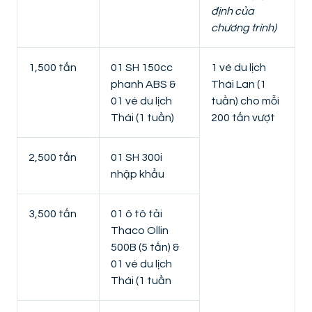
định của
chương trình)
1,500 tấn
01 SH 150cc
1 vé du lịch
phanh ABS &
Thái Lan (1
01 vé du lịch
tuần) cho mỗi
Thái (1 tuần)
200 tấn vượt
2,500 tấn
01 SH 300i
nhập khẩu
3,500 tấn
01 ô tô tải
Thaco Ollin
500B (5 tấn) &
01 vé du lịch
Thái (1 tuần