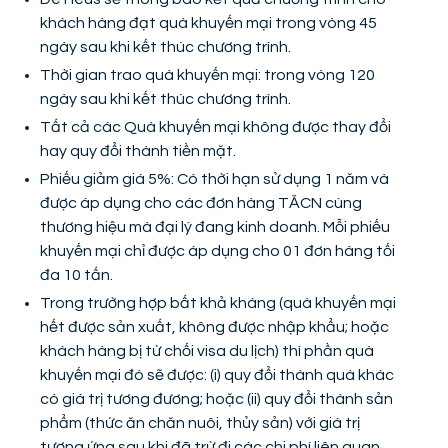
khách hàng đạt quà khuyến mại trong vòng 45
ngày sau khi kết thúc chương trình.
Thời gian trao quà khuyến mại: trong vòng 120
ngày sau khi kết thúc chương trình.
Tất cả các Quà khuyến mại không được thay đổi
hay quy đổi thành tiền mặt.
Phiếu giảm giá 5%: Có thời hạn sử dụng 1 năm và
được áp dụng cho các đơn hàng TĂCN cùng
thương hiệu mà đại lý đang kinh doanh. Mỗi phiếu
khuyến mại chỉ được áp dụng cho 01 đơn hàng tối
đa 10 tấn.
Trong trường hợp bất khả kháng (quà khuyến mại
hết được sản xuất, không được nhập khẩu; hoặc
khách hàng bị từ chối visa du lịch) thì phần quà
khuyến mại đó sẽ được: (i) quy đổi thành quà khác
có giá trị tương đương; hoặc (ii) quy đổi thành sản
phẩm (thức ăn chăn nuôi, thủy sản) với giá trị
tương ứng sau khi đã trừ đi các chi phí liên quan