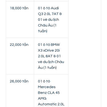
18,000 tấn
01 ô tô Audi
Q3 2.0L 7AT &
01 vé du lịch
Châu Âu (1
tuần)
22,000 tấn
01 ô tô BMW
X3 xDrive 20i
2.0L 8AT & 01
vé du lịch Châu
Âu (1 tuần)
26,000 tấn
01 ô tô
Mercedes
Benz CLA 45
AMG
Automatic 2.0L