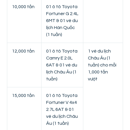
10,000 tấn
01 ô tô Toyota
Fortuner G 2.4L
6MT & 01 vé du
lịch Hàn Quốc
(1 tuần)
12,000 tấn
01 ô tô Toyota
1 vé du lịch
Camry E 2.0L
Châu Âu (1
6AT & 01 vé du
tuần) cho mỗi
lịch Châu Âu (1
1,000 tấn
tuần)
vượt
15,000 tấn
01 ô tô Toyota
Fortuner V 4x4
2.7L 6AT & 01
vé du lịch Châu
Âu (1 tuần)