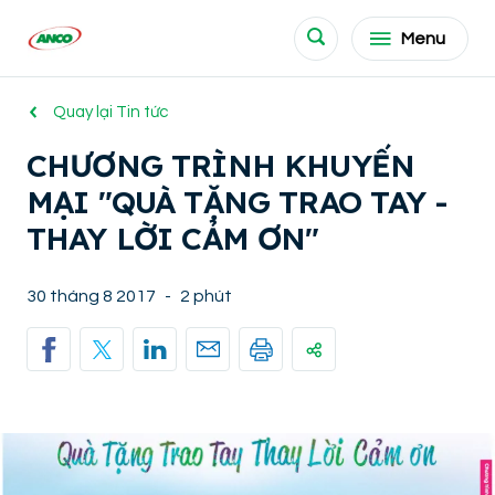
Menu
Quay lại Tin tức
CHƯƠNG TRÌNH KHUYẾN
MẠI "QUÀ TẶNG TRAO TAY -
THAY LỜI CẢM ƠN"
30 tháng 8 2017
-
2 phút