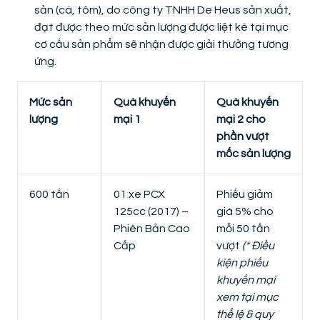
sản (cá, tôm), do công ty TNHH De Heus sản xuất,
đạt được theo mức sản lượng được liệt kê tại mục
cơ cấu sản phẩm sẽ nhận được giải thưởng tương
ứng.
Mức sản
Quà khuyến
Quà khuyến
lượng
mại 1
mại 2 cho
phần vượt
mốc sản lượng
600 tấn
01 xe PCX
Phiếu giảm
125cc (2017) –
giá 5% cho
Phiên Bản Cao
mỗi 50 tấn
Cấp
vượt
(* Điều
kiện phiếu
khuyến mại
xem tại mục
thể lệ & quy