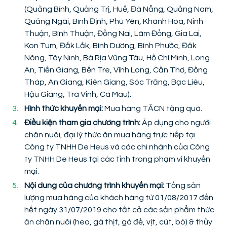
(Quảng Bình, Quảng Trị, Huế, Đà Nẵng, Quảng Nam,
Quảng Ngãi, Bình Định, Phú Yên, Khánh Hòa, Ninh
Thuận, Bình Thuận, Đồng Nai, Lâm Đồng, Gia Lai,
Kon Tum, Đắk Lắk, Bình Dương, Bình Phước, Đăk
Nông, Tây Ninh, Bà Rịa Vũng Tàu, Hồ Chí Minh, Long
An, Tiền Giang, Bến Tre, Vĩnh Long, Cần Thơ, Đồng
Tháp, An Giang, Kiên Giang, Sóc Trăng, Bạc Liêu,
Hậu Giang, Trà Vinh, Cà Mau).
Hình thức khuyến mại:
Mua hàng TĂCN tặng quà.
Điều kiện tham gia chương trình:
Áp dụng cho người
chăn nuôi, đại lý thức ăn mua hàng trực tiếp tại
Công ty TNHH De Heus và các chi nhánh của Công
ty TNHH De Heus tại các tỉnh trong phạm vi khuyến
mại.
Nội dung của chương trình khuyến mại:
Tổng sản
lượng mua hàng của khách hàng từ 01/08/2017 đến
hết ngày 31/07/2019 cho tất cả các sản phẩm thức
ăn chăn nuôi (heo, gà thịt, gà đẻ, vịt, cút, bò) & thủy