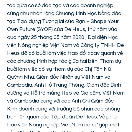
tác giữa cơ sở đào tạo và các doanh nghiệp
cũng như nhân rộng Chương trình Học bổng đào
tạo Tạo dựng Tương lai của Bạn – Shape Your
Own Future (SYOF) của De Heus, thứ năm vừa
qua ngày 25 tháng 05 năm 2020 , Đại diện Học
viện Nông nghiệp Việt Nam và Công ty TNHH De
Heus đã có buổi làm việc trao đổi xoay quanh về
các chương trình hợp tác giữa hai bên. Tham dự
buổi làm việc có sự tham dự của Chị Tôn Nữ
Quỳnh Như, Giám đốc Nhân sự Việt Nam và
Cambodia; Anh Hồ Trung Thông, Giám đốc Dinh
dưỡng và Hỗ trợ mảng Heo và Gia cầm, Việt Nam
và Cambodia cùng với các Anh Chị Giám đốc
Kinh doanh cùng với trưởng bộ phận các phòng
ban liên quan của Tập đoàn De Heus. Về phía
Học viện Nông nghiệp Việt Nam có sự góp mặt