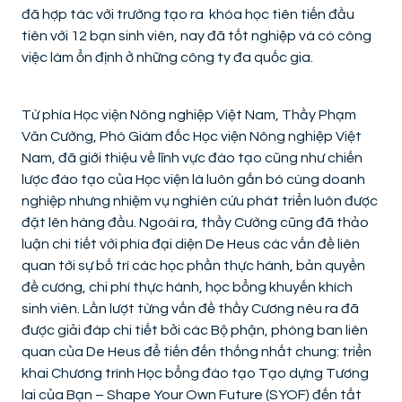
đã hợp tác với trường tạo ra khóa học tiên tiến đầu
tiên với 12 bạn sinh viên, nay đã tốt nghiệp và có công
việc làm ổn định ở những công ty đa quốc gia.
Từ phía Học viện Nông nghiệp Việt Nam, Thầy Phạm
Văn Cường, Phó Giám đốc Học viện Nông nghiệp Việt
Nam, đã giới thiệu về lĩnh vực đào tạo cũng như chiến
lược đào tạo của Học viện là luôn gắn bó cùng doanh
nghiệp nhưng nhiệm vụ nghiên cứu phát triển luôn được
đặt lên hàng đầu. Ngoài ra, thầy Cường cũng đã thảo
luận chi tiết với phía đại diện De Heus các vấn đề liên
quan tới sự bố trí các học phần thực hành, bản quyền
đề cương, chi phí thực hành, học bổng khuyến khích
sinh viên. Lần lượt từng vấn đề thầy Cương nêu ra đã
được giải đáp chi tiết bởi các Bộ phận, phòng ban liên
quan của De Heus để tiến đến thống nhất chung: triển
khai Chương trình Học bổng đào tạo Tạo dựng Tương
lai của Bạn – Shape Your Own Future (SYOF) đến tất