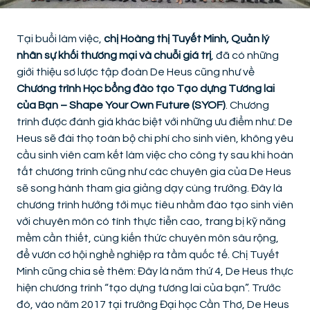
Tại buổi làm việc,
chị Hoàng thị Tuyết Minh, Quản lý
nhân sự khối thương mại và chuỗi giá trị
, đã có những
giới thiệu sơ lược tập đoàn De Heus cũng như về
Chương trình Học bổng đào tạo Tạo dựng Tương lai
của Bạn – Shape Your Own Future (SYOF)
. Chương
trình được đánh giá khác biệt với những ưu điểm như: De
Heus sẽ đài thọ toàn bộ chi phí cho sinh viên, không yêu
cầu sinh viên cam kết làm việc cho công ty sau khi hoàn
tất chương trình cũng như các chuyên gia của De Heus
sẽ song hành tham gia giảng dạy cùng trường. Đây là
chương trình hướng tới mục tiêu nhằm đào tạo sinh viên
với chuyên môn có tính thực tiễn cao, trang bị kỹ năng
mềm cần thiết, cùng kiến thức chuyên môn sâu rộng,
để vươn cơ hội nghề nghiệp ra tầm quốc tế. Chị Tuyết
Minh cũng chia sẻ thêm: Đây là năm thứ 4, De Heus thực
hiện chương trình “tạo dựng tương lai của bạn”. Trước
đó, vào năm 2017 tại trường Đại học Cần Thơ, De Heus