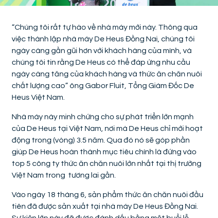
“Chúng tôi rất tự hào về nhà máy mới này. Thông qua
việc thành lập nhà máy De Heus Đồng Nai, chúng tôi
ngày càng gần gũi hơn với khách hàng của mình, và
chúng tôi tin rằng De Heus có thể đáp ứng nhu cầu
ngày càng tăng của khách hàng và thức ăn chăn nuôi
chất lượng cao” ông Gabor Fluit, Tổng Giám Đốc De
Heus Việt Nam.
Nhà máy này minh chứng cho sự phát triển lớn mạnh
của De Heus tại Việt Nam, nơi mà De Heus chỉ mới hoạt
động trong (vòng) 3.5 năm. Qua đó nó sẽ góp phần
giúp De Heus hoàn thành mục tiêu chính là đứng vào
top 5 công ty thức ăn chăn nuôi lớn nhất tại thị trường
Việt Nam trong tương lai gần.
Vào ngày 18 tháng 6, sản phẩm thức ăn chăn nuôi đầu
tiên đã được sản xuất tại nhà máy De Heus Đồng Nai.