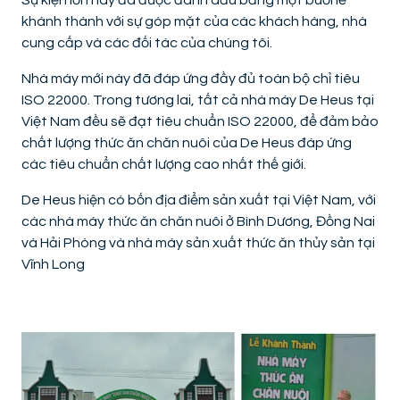
Sự kiện lớn này đã được đánh dấu bằng một buổi lễ
khánh thành với sự góp mặt của các khách hàng, nhà
cung cấp và các đối tác của chúng tôi.
Nhà máy mới này đã đáp ứng đầy đủ toàn bộ chỉ tiêu
ISO 22000. Trong tương lai, tất cả nhà máy De Heus tại
Việt Nam đều sẽ đạt tiêu chuẩn ISO 22000, để đảm bảo
chất lượng thức ăn chăn nuôi của De Heus đáp ứng
các tiêu chuẩn chất lượng cao nhất thế giới.
De Heus hiện có bốn địa điểm sản xuất tại Việt Nam, với
các nhà máy thức ăn chăn nuôi ở Bình Dương, Đồng Nai
và Hải Phòng và nhà máy sản xuất thức ăn thủy sản tại
Vĩnh Long