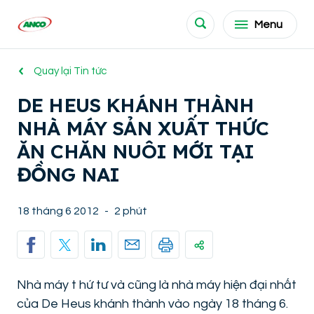
Menu
Quay lại Tin tức
DE HEUS KHÁNH THÀNH
NHÀ MÁY SẢN XUẤT THỨC
ĂN CHĂN NUÔI MỚI TẠI
ĐỒNG NAI
18 tháng 6 2012
-
2 phút
Nhà máy t hứ tư và cũng là nhà máy hiện đại nhất
của De Heus khánh thành vào ngày 18 tháng 6.