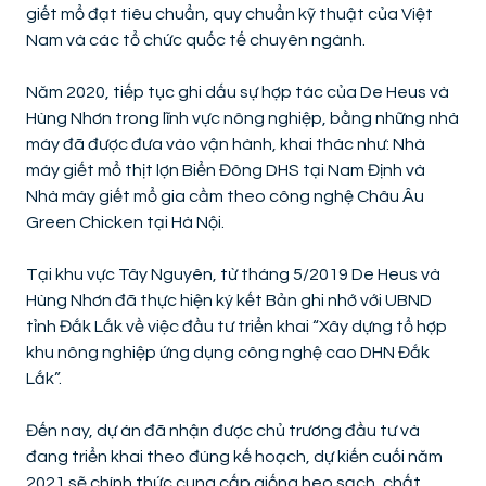
giết mổ đạt tiêu chuẩn, quy chuẩn kỹ thuật của Việt
Nam và các tổ chức quốc tế chuyên ngành.
Năm 2020, tiếp tục ghi dấu sự hợp tác của De Heus và
Hùng Nhơn trong lĩnh vực nông nghiệp, bằng những nhà
máy đã được đưa vào vận hành, khai thác như: Nhà
máy giết mổ thịt lợn Biển Đông DHS tại Nam Định và
Nhà máy giết mổ gia cầm theo công nghệ Châu Âu
Green Chicken tại Hà Nội.
Tại khu vực Tây Nguyên, từ tháng 5/2019 De Heus và
Hùng Nhơn đã thực hiện ký kết Bản ghi nhớ với UBND
tỉnh Đắk Lắk về việc đầu tư triển khai “Xây dựng tổ hợp
khu nông nghiệp ứng dụng công nghệ cao DHN Đắk
Lắk”.
Đến nay, dự án đã nhận được chủ trương đầu tư và
đang triển khai theo đúng kế hoạch, dự kiến cuối năm
2021 sẽ chính thức cung cấp giống heo sạch, chất