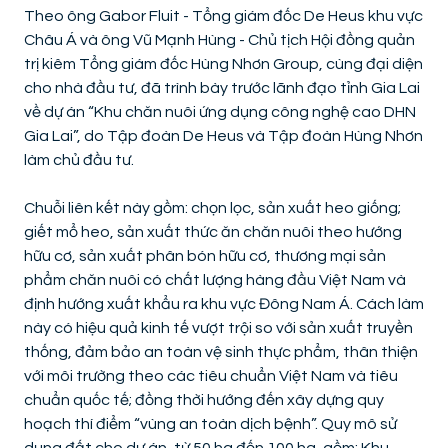
Theo ông Gabor Fluit - Tổng giám đốc De Heus khu vực
Châu Á và ông Vũ Mạnh Hùng - Chủ tịch Hội đồng quản
trị kiêm Tổng giám đốc Hùng Nhơn Group, cùng đại diện
cho nhà đầu tư, đã trình bày trước lãnh đạo tỉnh Gia Lai
về dự án “Khu chăn nuôi ứng dụng công nghệ cao DHN
Gia Lai”, do Tập đoàn De Heus và Tập đoàn Hùng Nhơn
làm chủ đầu tư.
Chuỗi liên kết này gồm: chọn lọc, sản xuất heo giống;
giết mổ heo, sản xuất thức ăn chăn nuôi theo hướng
hữu cơ, sản xuất phân bón hữu cơ, thương mại sản
phẩm chăn nuôi có chất lượng hàng đầu Việt Nam và
định hướng xuất khẩu ra khu vực Đông Nam Á. Cách làm
này có hiệu quả kinh tế vượt trội so với sản xuất truyền
thống, đảm bảo an toàn vệ sinh thực phẩm, thân thiện
với môi trường theo các tiêu chuẩn Việt Nam và tiêu
chuẩn quốc tế; đồng thời hướng đến xây dựng quy
hoạch thí điểm “vùng an toàn dịch bệnh”. Quy mô sử