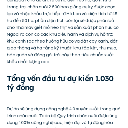
dụng đất cho dự án, từ 50 ha đến 100 ha, gồm: Khu
trang trại chăn nuôi 2.500 heo giống cụ kỵ được chọn
lọc và nhập khẩu trực tiếp từ Hà Lan với diện tích từ 45
ha đến 50 ha; phần diện tích còn lại sẽ được phân bổ
cho nhà máy giết mổ heo thịt và sản xuất phân hữu cơ.
Ngoài ra còn có các khu điều hành và dịch vụ hỗ trợ;
khu canh tác theo hướng hữu cơ và đất cây xanh, đất
giao thông và hạ tầng kỹ thuật; khu tập kết, thu mua,
bảo quản và đóng gói trái cây theo tiêu chuẩn xuất
khẩu chất lượng cao.
Tổng vốn đầu tư dự kiến 1.030
tỷ đồng
Dự án sẽ ứng dụng công nghệ 4.0 xuyên suốt trong quá
trình chăn nuôi. Toàn bộ Quy trình chăn nuôi được ứng
dụng 100% công nghệ cao, hiện đại và tự động hóa