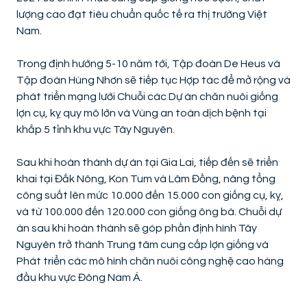
lượng cao đạt tiêu chuẩn quốc tế ra thị trường Việt
Nam.
Trong định hướng 5-10 năm tới, Tập đoàn De Heus và
Tập đoàn Hùng Nhơn sẽ tiếp tục Hợp tác để mở rộng và
phát triển mạng lưới Chuỗi các Dự án chăn nuôi giống
lợn cụ, kỵ quy mô lớn và Vùng an toàn dịch bệnh tại
khắp 5 tỉnh khu vực Tây Nguyên.
Sau khi hoàn thành dự án tại Gia Lai, tiếp đến sẽ triển
khai tại Đắk Nông, Kon Tum và Lâm Đồng, nâng tổng
công suất lên mức 10.000 đến 15.000 con giống cụ, kỵ,
và từ 100.000 đến 120.000 con giống ông bà. Chuỗi dự
án sau khi hoàn thành sẽ góp phần định hình Tây
Nguyên trở thành Trung tâm cung cấp lợn giống và
Phát triển các mô hình chăn nuôi công nghệ cao hàng
đầu khu vực Đông Nam Á.