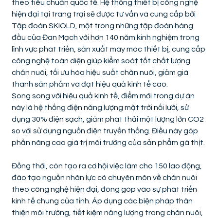
theo tiêu chuẩn quốc tế. Hệ thống thiết bị công nghệ
hiện đại tại trang trại sẽ được tư vấn và cung cấp bởi
Tập đoàn SKIOLD, một trong những tập đoàn hàng
đầu của Đan Mạch với hơn 140 năm kinh nghiệm trong
lĩnh vực phát triển, sản xuất máy móc thiết bị, cung cấp
công nghệ toàn diện giúp kiểm soát tốt chất lượng
chăn nuôi, tối ưu hóa hiệu suất chăn nuôi, giảm giá
thành sản phẩm và đạt hiệu quả kinh tế cao.
Song song với hiệu quả kinh tế, điểm mới trong dự án
này là hệ thống điện năng lượng mặt trời nối lưới, sử
dụng 30% điện sạch, giảm phát thải một lượng lớn CO2
so với sử dụng nguồn điện truyền thống. Điều này góp
phần nâng cao giá trị môi trường của sản phẩm gà thịt.
Đồng thời, còn tạo ra cơ hội việc làm cho 150 lao động,
đào tạo nguồn nhân lực có chuyên môn về chăn nuôi
theo công nghệ hiện đại, đóng góp vào sự phát triển
kinh tế chung của tỉnh. Áp dụng các biện pháp thân
thiện môi trường, tiết kiệm năng lượng trong chăn nuôi,