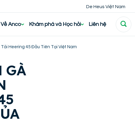
De Heus Việt Nam
Về Anco
Khám phá và Học hỏi
Liên hệ
Tải Heering 45 Đầu Tiên Tại Việt Nam
 GÀ
N
45
CỦA