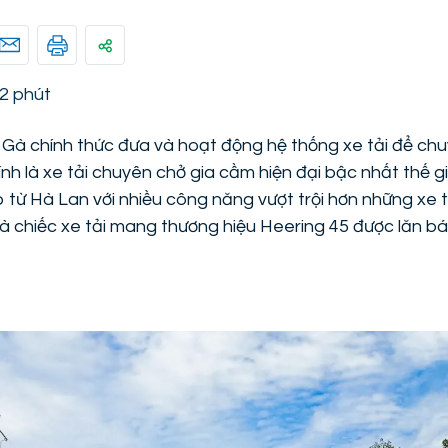
2 phút
Gà chính thức đưa và hoạt động hệ thống xe tải để ch
nh là xe tải chuyên chở gia cầm hiện đại bậc nhất thế g
p từ Hà Lan với nhiều công năng vượt trội hơn những xe 
à chiếc xe tải mang thương hiệu Heering 45 được lăn bán