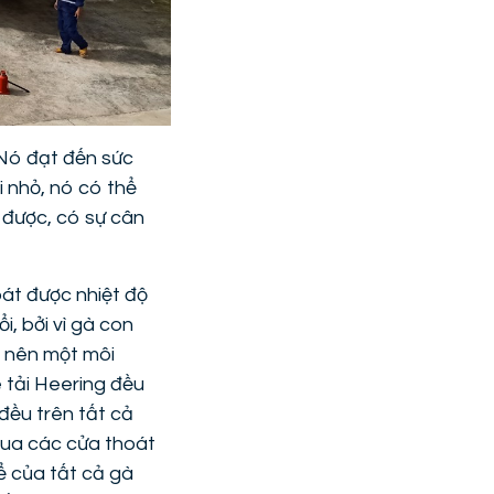
 Nó đạt đến sức
i nhỏ, nó có thể
 được, có sự cân
oát được nhiệt độ
i, bởi vì gà con
, nên một môi
e tải Heering đều
đều trên tất cả
qua các cửa thoát
ể của tất cả gà