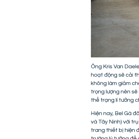
Ông Kris Van Daele
hoạt động sẽ cải t
không làm giảm chấ
trọng lượng nên s
thể trạng lí tưởng 
Hiện nay, Bel Gà đ
và Tây Ninh) với tr
trang thiết bị hiện
trường lý tưởng để