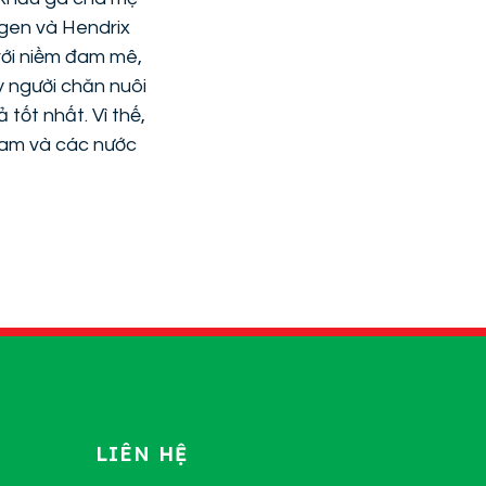
gen và Hendrix
 với niềm đam mê,
y người chăn nuôi
tốt nhất. Vì thế,
Nam và các nước
LIÊN HỆ