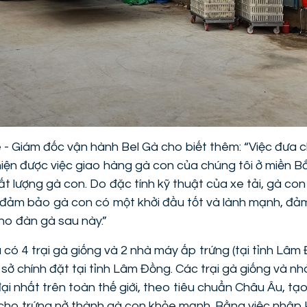
 - Giám đốc vận hành Bel Gà cho biết thêm: “Việc đưa c
hiện được việc giao hàng gà con của chúng tôi ở miền 
t lượng gà con. Do đặc tính kỹ thuật của xe tải, gà con
ẽ đảm bảo gà con có một khởi đầu tốt và lành mạnh, đả
cho đàn gà sau này.”
ã có 4 trại gà giống và 2 nhà máy ấp trứng (tại tỉnh Lâ
ụ sở chính đặt tại tỉnh Lâm Đồng. Các trại gà giống và 
 đại nhất trên toàn thế giới, theo tiêu chuẩn Châu Âu, t
 cho trứng nở thành gà con khỏe mạnh. Bằng việc nhập