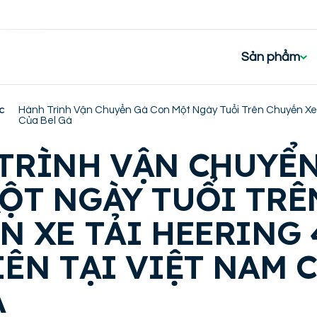
Sản phẩm
c
Hành Trình Vận Chuyển Gà Con Một Ngày Tuổi Trên Chuyến Xe 
Của Bel Gà
TRÌNH VẬN CHUYỂN
ỘT NGÀY TUỔI TRÊ
N XE TẢI HEERING 
IÊN TẠI VIỆT NAM 
À