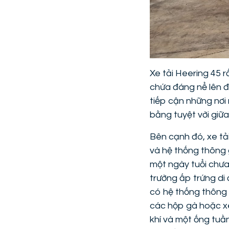
Xe tải Heering 45 
chứa đáng nể lên đ
tiếp cận những nơi
bằng tuyệt vời giữa 
Bên cạnh đó, xe tả
và hệ thống thông g
một ngày tuổi chưa
trường ấp trứng di 
có hệ thống thông 
các hộp gà hoặc xe
khí và một ống tuần