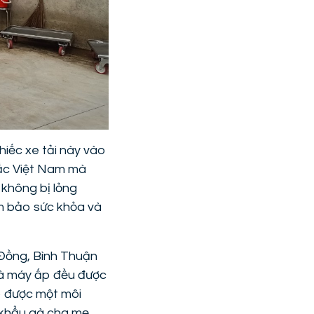
hiếc xe tải này vào
Bắc Việt Nam mà
 không bị lỏng
m bảo sức khỏa và
m Đồng, Bình Thuận
nhà máy ấp đều được
ạo được một môi
 khẩu gà cha mẹ