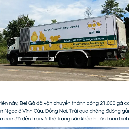
tiên này, Bel Gà đã vận chuyển thành công 21,000 gà c
n Ngọc ở Vĩnh Cửu, Đồng Nai. Trải qua chặng đường gầ
à con đã đến trại với thể trạng sức khỏe hoàn toàn bình