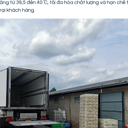
g từ 39,5 đến 40 ̊C, tối đa hóa chất lượng và hạn chế tố
rại khách hàng.