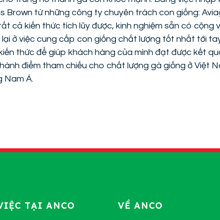
s Brown từ những công ty chuyên trách con giống: Avia
tất cả kiến thức tích lũy được, kinh nghiệm sẵn có cộng
ại ở việc cung cấp con giống chất lượng tốt nhất tới ta
kiến thức để giúp khách hàng của mình đạt được kết quả 
thành điểm tham chiếu cho chất lượng gà giống ở Việt 
g Nam Á.
VIỆC TẠI ANCO
VỀ ANCO