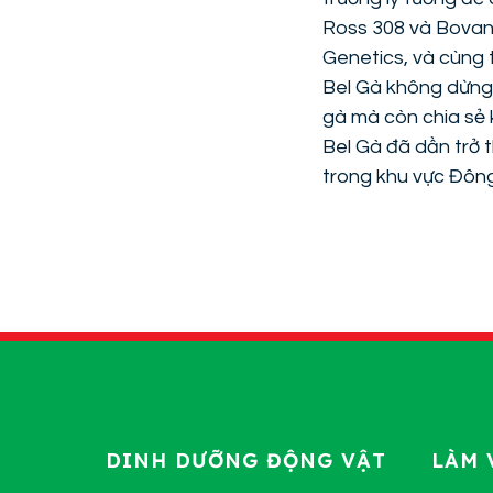
Ross 308 và Bovan
Genetics, và cùng 
Bel Gà không dừng l
gà mà còn chia sẻ 
Bel Gà đã dần trở 
trong khu vực Đôn
DINH DƯỠNG ĐỘNG VẬT
LÀM 