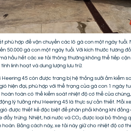
rất phù hợp để vận chuyển các lô gà con một ngày tuổi.
ến 50.000 gà con một ngày tuổi. Với kích thước tương đố
 mà hầu hết các xe tải thông thường không thể tiếp cận
tính linh hoạt và dung lượng lưu trữ.
i Heering 45 còn được trang bị hệ thống sưởi ấm kiểm s
ió hiện đại, phù hợp với thể trạng của gà con 1 ngày tuổ
 hoàn toàn có thể kiểm soát nhiệt độ cơ thể của chúng
động lý tưởng như Heering 45 là thực sự cần thiết. Mỗi x
gió được thiết kế đặc biệt để phân phối không khí đồng 
 đẩy trứng. Nhiệt, hơi nước và CO₂ được loại bỏ thông 
 hoàn. Bằng cách này, xe tải này giữ cho nhiệt độ cơ th