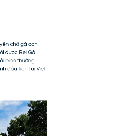
uyên chở gà con
iới được Bel Gà
tải bình thường
h đầu tiên tại Việt