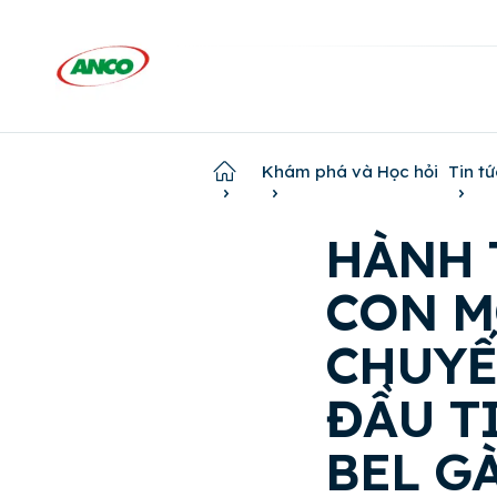
Home
Khám phá và Học hỏi
Tin tứ
HÀNH 
CON M
CHUYẾ
ĐẦU T
BEL G