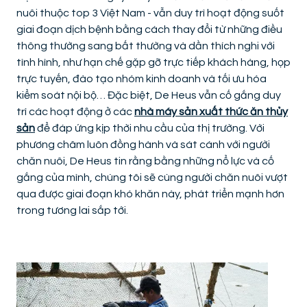
nuôi thuộc top 3 Việt Nam - vẫn duy trì hoạt động suốt
giai đoạn dịch bệnh bằng cách thay đổi từ những điều
thông thường sang bất thường và dần thích nghi với
tình hình, như hạn chế gặp gỡ trực tiếp khách hàng, họp
trực tuyến, đào tạo nhóm kinh doanh và tối ưu hóa
kiểm soát nội bộ… Đặc biệt, De Heus vẫn cố gắng duy
trì các hoạt động ở các
nhà máy sản xuất thức ăn thủy
sản
để đáp ứng kịp thời nhu cầu của thị trường. Với
phương châm luôn đồng hành và sát cánh với người
chăn nuôi, De Heus tin rằng bằng những nổ lực và cố
gắng của mình, chúng tôi sẽ cùng người chăn nuôi vượt
qua được giai đoạn khó khăn này, phát triển mạnh hơn
trong tương lai sắp tới.