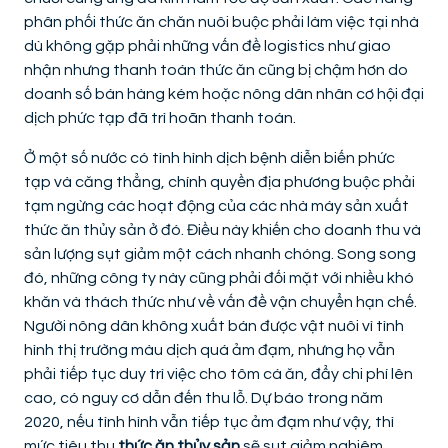
phân phối thức ăn chăn nuôi buộc phải làm việc tại nhà
dù không gặp phải những vấn đề logistics như giao
nhận nhưng thanh toán thức ăn cũng bị chậm hơn do
doanh số bán hàng kém hoặc nông dân nhân cơ hội đại
dịch phức tạp đã trì hoãn thanh toán.
Ở một số nước có tình hình dịch bệnh diễn biến phức
tạp và căng thẳng, chính quyền địa phương buộc phải
tạm ngừng các hoạt động của các nhà máy sản xuất
thức ăn thủy sản ở đó. Điều này khiến cho doanh thu và
sản lượng sụt giảm một cách nhanh chóng. Song song
đó, những công ty này cũng phải đối mặt với nhiều khó
khăn và thách thức như về vấn đề vận chuyển hạn chế.
Người nông dân không xuất bán được vật nuôi vì tình
hình thị trường màu dịch quá ảm đạm, nhưng họ vẫn
phải tiếp tục duy trì việc cho tôm cá ăn, đẩy chi phí lên
cao, có nguy cơ dẫn đến thu lỗ. Dự báo trong năm
2020, nếu tình hình vẫn tiếp tục ảm đạm như vậy, thì
mức tiêu thụ
thức ăn thủy sản
sẽ sụt giảm nghiêm