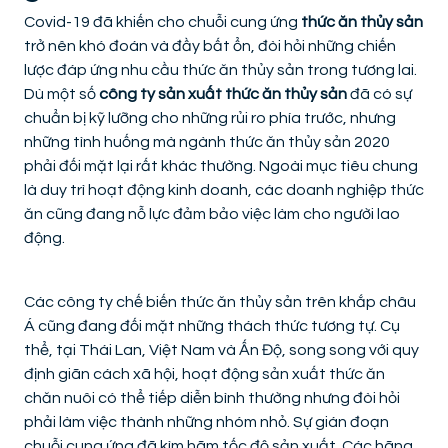
Covid-19 đã khiến cho chuỗi cung ứng
thức ăn thủy sản
trở nên khó đoán và đầy bất ổn, đòi hỏi những chiến
lược đáp ứng nhu cầu thức ăn thủy sản trong tương lai.
Dù một số
công ty sản xuất thức ăn thủy sản
đã có sự
chuẩn bị kỹ lưỡng cho những rủi ro phía trước, nhưng
những tình huống mà ngành thức ăn thủy sản 2020
phải đối mặt lại rất khác thường. Ngoài mục tiêu chung
là duy trì hoạt động kinh doanh, các doanh nghiệp thức
ăn cũng đang nỗ lực đảm bảo việc làm cho người lao
động.
Các công ty chế biến thức ăn thủy sản trên khắp châu
Á cũng đang đối mặt những thách thức tương tự. Cụ
thể, tại Thái Lan, Việt Nam và Ấn Độ, song song với quy
định giãn cách xã hội, hoạt động sản xuất thức ăn
chăn nuôi có thể tiếp diễn bình thường nhưng đòi hỏi
phải làm việc thành những nhóm nhỏ. Sự gián đoạn
chuỗi cung ứng đã kìm hãm tốc độ sản xuất. Các hãng