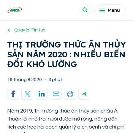
Menu
Quay lại Tin tức
THỊ TRƯỜNG THỨC ĂN THỦY
SẢN NĂM 2020 : NHIỀU BIẾN
ĐỔI KHÓ LƯỜNG
19 tháng 8 2020
-
3 phút
Năm 2019, thị trường thức ăn thủy sản châu Á
thuận lợi nhờ trại nuôi được mở rộng, nông dân
tích cực học hỏi cách quản lý dịch bệnh và chi phí