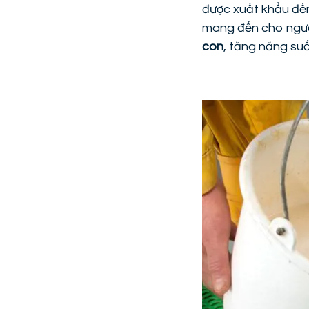
được xuất khẩu đến
mang đến cho người
con
, tăng năng suấ