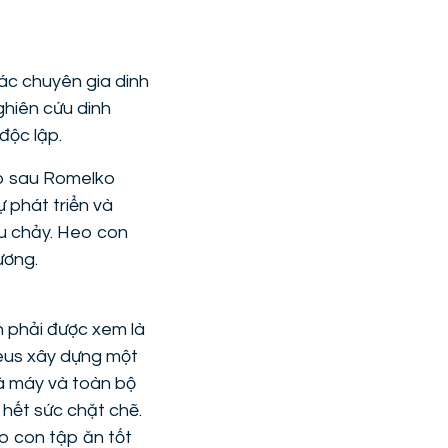
ác chuyên gia dinh
ghiên cứu dinh
độc lập.
eo sau Romelko
ự phát triển và
êu chảy. Heo con
ương.
 phải được xem là
Heus xây dựng một
à máy và toàn bộ
 hết sức chặt chẽ.
 con tập ăn tốt