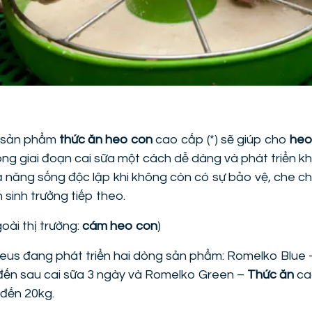
 sản phẩm
thức ăn heo con
cao cấp (*) sẽ giúp cho
heo
ng giai đoạn cai sữa một cách dễ dàng và phát triển k
ả năng sống độc lập khi không còn có sự bảo vệ, che 
 sinh trưởng tiếp theo.
goài thị trường:
cám heo con
)
eus đang phát triển hai dòng sản phẩm: Romelko Blue 
 đến sau cai sữa 3 ngày và Romelko Green –
Thức ăn
ca
 đến 20kg.