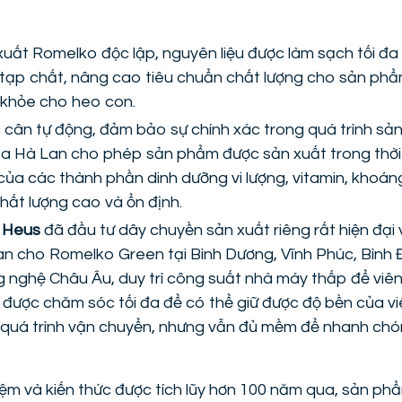
uất Romelko độc lập, nguyên liệu được làm sạch tối đa 
tạp chất, nâng cao tiêu chuẩn chất lượng cho sản ph
 khỏe cho heo con.
 cân tự động, đảm bảo sự chính xác trong quá trình sả
a Hà Lan cho phép sản phẩm được sản xuất trong thời g
của các thành phần dinh dưỡng vi lượng, vitamin, khoá
ất lượng cao và ổn định.
 Heus
đã đầu tư dây chuyền sản xuất riêng rất hiện đại
an cho Romelko Green tại Bình Dương, Vĩnh Phúc, Bình 
 nghệ Châu Âu, duy trì công suất nhà máy thấp để viê
 được chăm sóc tối đa để có thể giữ được độ bền của v
 quá trình vận chuyển, nhưng vẫn đủ mềm để nhanh chó
iệm và kiến thức được tích lũy hơn 100 năm qua, sản p