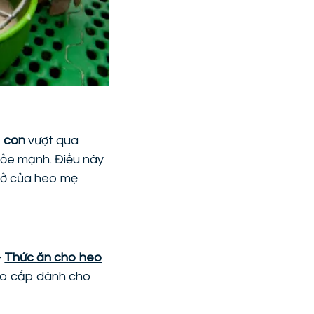
 con
vượt qua
hỏe mạnh. Điều này
chở của heo mẹ
-
Thức ăn cho heo
o cấp dành cho