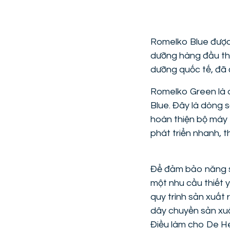
Romelko Blue được 
dưỡng hàng đầu thế
dưỡng quốc tế, đã đ
Romelko Green là
Blue. Đây là dòng s
hoàn thiện bộ máy 
phát triển nhanh, t
Để đảm bảo năng s
một nhu cầu thiết 
quy trình sản xuấ
dây chuyền sản xuấ
Điều làm cho De H