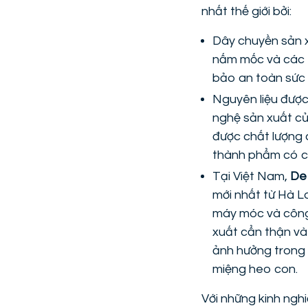
nhất thế giới bởi:
Dây chuyền sản x
nấm mốc và các 
bảo an toàn sức
Nguyên liệu được
nghệ sản xuất củ
được chất lượng 
thành phẩm có ch
Tại Việt Nam,
De
mới nhất từ Hà L
máy móc và công
xuất cẩn thận và
ảnh hưởng trong
miệng heo con.
Với những kinh ngh