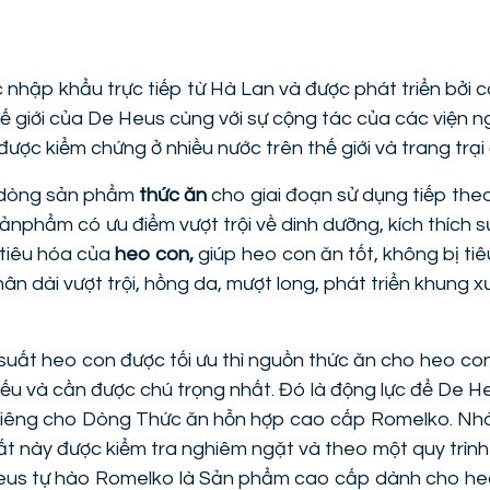
nhập khẩu trực tiếp từ Hà Lan và được phát triển bởi c
 giới của De Heus cùng với sự cộng tác của các viện n
ược kiểm chứng ở nhiều nước trên thế giới và trang trại 
 dòng sản phẩm
thức ăn
cho giai đoạn sử dụng tiếp th
ảnphẩm có ưu điểm vượt trội về dinh dưỡng, kích thích s
tiêu hóa của
heo con,
giúp heo con ăn tốt, không bị ti
hân dài vượt trội, hồng da, mượt long, phát triển khung x
uất heo con được tối ưu thì nguồn thức ăn cho heo con
yếu và cần được chú trọng nhất. Đó là động lực để De 
t riêng cho Dòng Thức ăn hỗn hợp cao cấp Romelko. Nh
t này được kiểm tra nghiêm ngặt và theo một quy trình
eus tự hào Romelko là Sản phẩm cao cấp dành cho heo