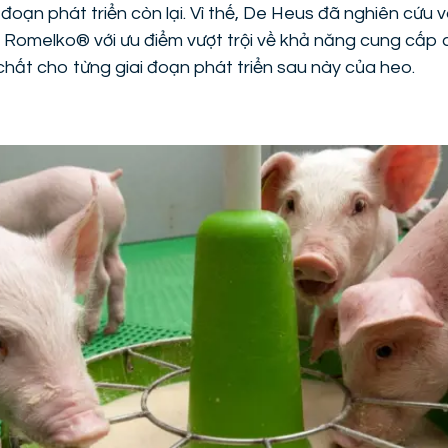
 đoạn phát triển còn lại. Vì thế, De Heus đã nghiên cứu 
Romelko® với ưu điểm vượt trội về khả năng cung cấp
hất cho từng giai đoạn phát triển sau này của heo.