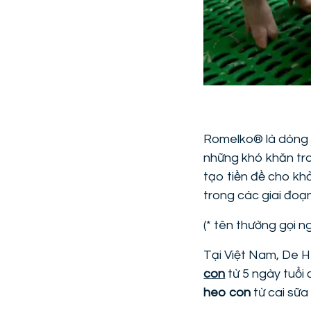
Romelko® là dòng
những khó khăn tro
tạo tiền đề cho kh
trong các giai đoạn
(* tên thường gọi n
Tại Việt Nam, De H
con
từ 5 ngày tuổi
heo con
từ cai sữa