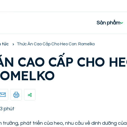
Sản phẩm
n tức
Thức Ăn Cao Cấp Cho Heo Con: Romelko
ĂN CAO CẤP CHO H
ROMELKO
3 phút
nh trưởng, phát triển của heo, nhu cầu về dinh dưỡng củ