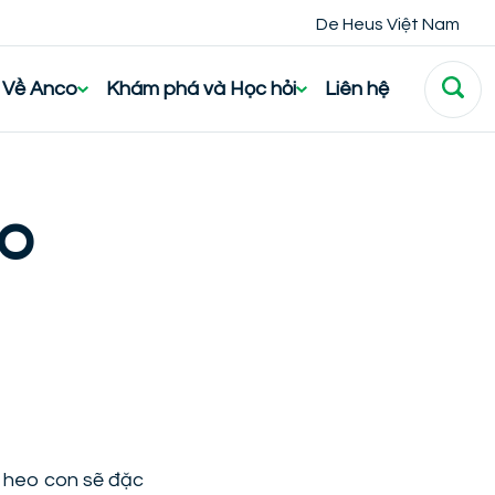
De Heus Việt Nam
Về Anco
Khám phá và Học hỏi
Liên hệ
EO
a heo con sẽ đặc