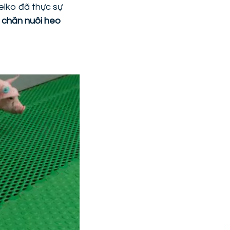
melko đã thực sự
h
chăn nuôi heo