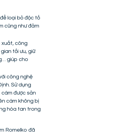
để loại bỏ độc tố
ẩm cũng như đảm
n xuất, công
ian tối ưu, giữ
ng… giúp cho
 với công nghệ
Định. Sử dụng
n cám được sản
iên cám không bị
ng hòa tan trong
hẩm Romelko đã