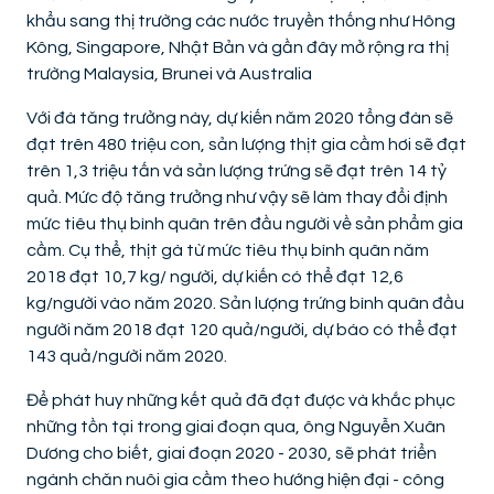
khẩu sang thị trường các nước truyền thống như Hông
Kông, Singapore, Nhật Bản và gần đây mở rộng ra thị
trường Malaysia, Brunei và Australia
Với đà tăng trưởng này, dự kiến năm 2020 tổng đàn sẽ
đạt trên 480 triệu con, sản lượng thịt gia cầm hơi sẽ đạt
trên 1,3 triệu tấn và sản lượng trứng sẽ đạt trên 14 tỷ
quả. Mức độ tăng trưởng như vậy sẽ làm thay đổi định
mức tiêu thụ bình quân trên đầu người về sản phẩm gia
cầm. Cụ thể, thịt gà từ mức tiêu thụ bình quân năm
2018 đạt 10,7 kg/ người, dự kiến có thể đạt 12,6
kg/người vào năm 2020. Sản lượng trứng bình quân đầu
người năm 2018 đạt 120 quả/người, dự báo có thể đạt
143 quả/người năm 2020.
Để phát huy những kết quả đã đạt được và khắc phục
những tồn tại trong giai đoạn qua, ông Nguyễn Xuân
Dương cho biết, giai đoạn 2020 - 2030, sẽ phát triển
ngành chăn nuôi gia cầm theo hướng hiện đại - công