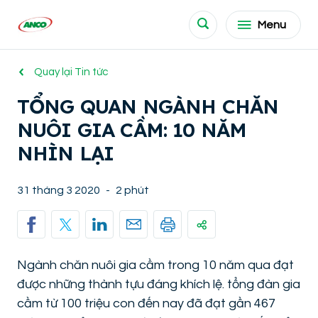
Menu
Quay lại Tin tức
TỔNG QUAN NGÀNH CHĂN
NUÔI GIA CẦM: 10 NĂM
NHÌN LẠI
31 tháng 3 2020
-
2 phút
Ngành chăn nuôi gia cầm trong 10 năm qua đạt
được những thành tựu đáng khích lệ. tổng đàn gia
cầm từ 100 triệu con đến nay đã đạt gần 467