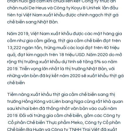
chăn nuôi gia cầm khi chuổi liên kết Công ty thức ăn
chăn nuôi De Heus và Công ty Koyu & Unitek lần đầu
tiên tại Việt Nam xuất khẩu được chính ngạch thịt gà
chế biến sang Nhật Bản.
Năm 2019, Việt Nam xuất khẩu được các mặt hàng gia
cầm như gia cầm giống, thịt gia cầm chế biến đạt trên
13,222 ngàn tấn, trứng muối các loại đạt trên 40 triệu
quả, đạt kim ngạch trên 18 triệu USD. Năm 2020 do mở
rộng thị trường xuất khẩu dự tính sẽ tăng 5% so năm
2019. Triển vọng lớn nhất là thị trường Nhật Bản, với
những văn bản đã ký kết năm 2020 sẽ xuất khẩu thịt gà
chế biến
Tiềm năng xuất khẩu thịt gia cầm chế biến sang thị
trường Hồng Kông và Liên bang Nga cũng rất khả quan
sau khi hai bên đã thống nhất văn bản vào cuối năm
2019. Đối với trứng gia cầm chế biến, gồm các Công ty
Cổ phần Chế biến Thực phẩm Meko, Công ty Cổ phần
Chế biến Ba Huân và Công ty TNHH Trại Việt đã xuất