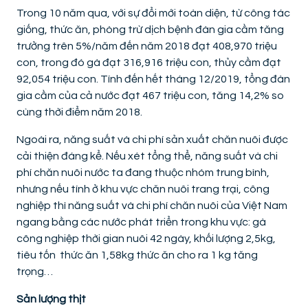
Trong 10 năm qua, với sự đổi mới toàn diện, từ công tác
giống, thức ăn, phòng trừ dịch bệnh đàn gia cầm tăng
trưởng trên 5%/năm đến năm 2018 đạt 408,970 triệu
con, trong đó gà đạt 316,916 triệu con, thủy cầm đạt
92,054 triệu con. Tính đến hết tháng 12/2019, tổng đàn
gia cầm của cả nước đạt 467 triệu con, tăng 14,2% so
cùng thời điểm năm 2018.
Ngoài ra, năng suất và chi phí sản xuất chăn nuôi được
cải thiện đáng kể. Nếu xét tổng thể, năng suất và chi
phí chăn nuôi nước ta đang thuộc nhóm trung bình,
nhưng nếu tính ở khu vực chăn nuôi trang trại, công
nghiệp thì năng suất và chi phí chăn nuôi của Việt Nam
ngang bằng các nước phát triển trong khu vực: gà
công nghiệp thời gian nuôi 42 ngày, khối lượng 2,5kg,
tiêu tốn thức ăn 1,58kg thức ăn cho ra 1 kg tăng
trọng…
Sản lượng thịt