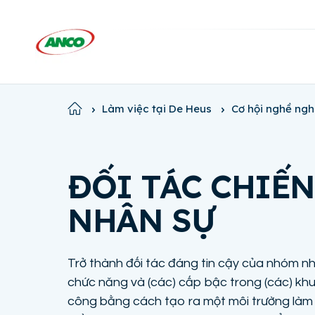
Home
Làm việc tại De Heus
Cơ hội nghề ngh
ĐỐI TÁC CHIẾ
NHÂN SỰ
Trở thành đối tác đáng tin cậy của nhóm n
chức năng và (các) cấp bậc trong (các) khu
công bằng cách tạo ra một môi trường làm 