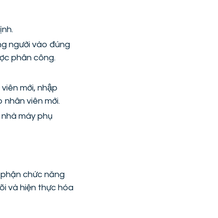
ịnh.
úng người vào đúng
ược phân công.
viên mới, nhập
ho nhân viên mới.
c nhà máy phụ
ộ phận chức năng
õi và hiện thực hóa