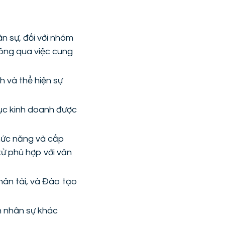
n sự, đối với nhóm
hông qua việc cung
h và thể hiện sự
mục kinh doanh được
hức năng và cấp
xử phù hợp với văn
hân tài, và Đào tạo
nh nhân sự khác