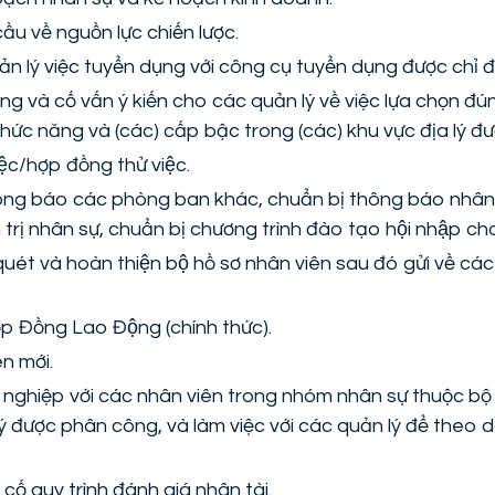
ầu về nguồn lực chiến lược.
n lý việc tuyển dụng với công cụ tuyển dụng được chỉ đ
ụng và cố vấn ý kiến cho các quản lý về việc lựa chọn đ
chức năng và (các) cấp bậc trong (các) khu vực địa lý đ
ệc/hợp đồng thử việc.
ông báo các phòng ban khác, chuẩn bị thông báo nhân 
trị nhân sự, chuẩn bị chương trình đào tạo hội nhập c
ét và hoàn thiện bộ hồ sơ nhân viên sau đó gửi về cá
Hợp Đồng Lao Động (chính thức).
ên mới.
ề nghiệp với các nhân viên trong nhóm nhân sự thuộc b
lý được phân công, và làm việc với các quản lý để theo d
cố quy trình đánh giá nhân tài.