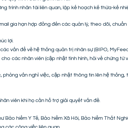
ng trình nhân tài liên quan, lập kế hoạch kế thừa-kế n
mail gia hạn hợp đồng đến các quản lý, theo dõi, chuẩn 
c lợi.
các vấn để về hệ thống quản trị nhân sự (BIPO, MyFeed
) cho các nhân viên (cập nhật tình hình, hỏi về chứng từ v
, phỏng vấn nghỉ việc, cập nhật thông tin lên hệ thống,
n viên khi họ cần hỗ trợ giải quyết vấn đề.
hư Bảo hiểm Y Tế, Bảo hiểm Xã Hôi, Bảo hiểm Thất Nghi
rong các công việc liên quan.