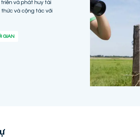
triển và phát huy tài
n thức và cộng tác với
I GIAN
sự