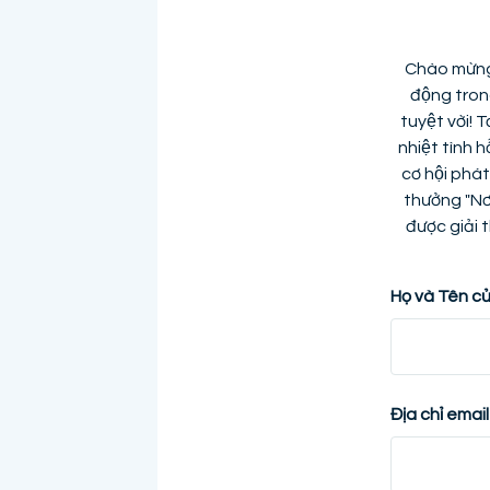
Chào mừng 
động trong
tuyệt vời! 
nhiệt tình h
cơ hội phát
thưởng "Nơ
được giải
Họ và Tên củ
Địa chỉ email