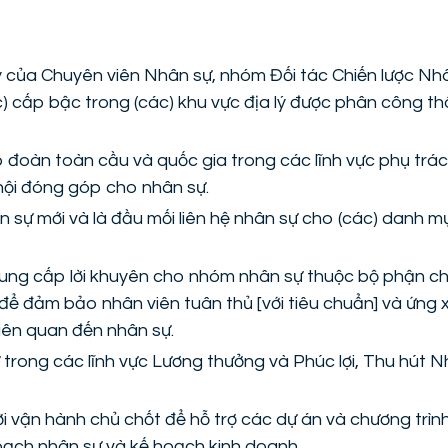
ậy của Chuyên viên Nhân sự, nhóm Đối tác Chiến lược Nhâ
) cấp bậc trong (các) khu vực địa lý được phân công t
 đoàn toàn cầu và quốc gia trong các lĩnh vực phụ trác
 hội đóng góp cho nhân sự.
ân sự mới và là đầu mối liên hệ nhân sự cho (các) danh 
cung cấp lời khuyên cho nhóm nhân sự thuộc bộ phận c
để đảm bảo nhân viên tuân thủ [với tiêu chuẩn] và ứng 
liên quan đến nhân sự.
trong các lĩnh vực Lương thưởng và Phúc lợi, Thu hút N
ời vận hành chủ chốt để hỗ trợ các dự án và chương trì
oạch nhân sự và kế hoạch kinh doanh.