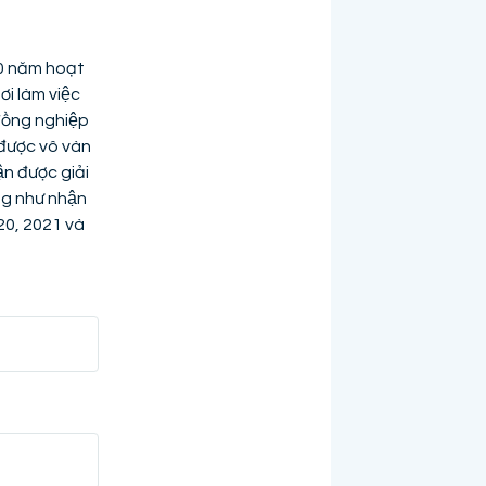
100 năm hoạt
i làm việc
 đồng nghiệp
́ được vô vàn
̣n được giải
ng như nhận
20, 2021 và