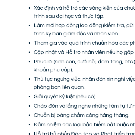
Xác định và hỗ trợ các sáng kiến của chươ
trình sau đại học và thực tập.
Làm mới hợp đồng lao động (kiểm tra, gửi 
trình ký ban giám đốc và nhân viên.
Tham gia vào quá trình chuẩn hóa các phú
Cập nhật và Hỗ trợ nhân viên nếu họ gặp 
Phúc lợi (sinh con, cưới hỏi, đám tang, etc.
khoản phụ cấp).
Thủ tục ngưng việc: nhân đơn xin nghỉ việc
phòng ban liên quan.
Giải quyết kỷ luật (nếu có).
Chào đón và lắng nghe những tâm tự từ nhâ
Chuẩn bị bảng chấm công hàng tháng.
Đảm nhiệm các loại bảo hiểm bắt buộc n
Hỗ trợ bộ phận Đào tạo và Phát triển t