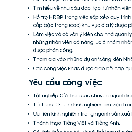
Tìm hiểu về nhu cầu đào tạo từ nhân viên
Hỗ trợ HRBP trong việc sắp xếp quy trìn
cấp bậc trong (các) khu vực địa lý được 
Làm việc và cố vấn ý kiến cho nhà quản l
những nhân viên có năng lực ở nhóm nhân 
được phân công.
Tham gia vào những dự án/sáng kiến Nhâ
Các công việc khác được giao bởi cấp quả
Yêu cầu công việc:
Tốt nghiệp Cử nhân các chuyên ngành li
Tối thiểu 03 năm kinh nghiệm làm việc tron
Ưu tiên kinh nghiệm trong ngành sản xuất
Thành thạo Tiếng Việt và Tiếng Anh.