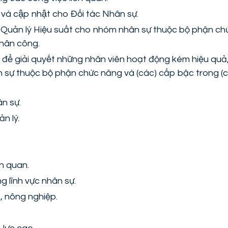
 và cập nhật cho Đối tác Nhân sự.
h Quản lý Hiệu suất cho nhóm nhân sự thuộc bộ phận ch
phân công.
ý để giải quyết những nhân viên hoạt động kém hiệu quả,
sự thuộc bộ phận chức năng và (các) cấp bậc trong (cá
n sự.
n lý.
ên quan.
g lĩnh vực nhân sự.
, nông nghiệp.