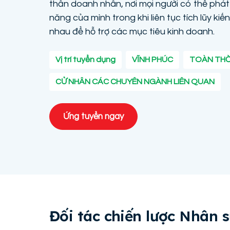
thần doanh nhân, nơi mọi người có thể phát 
năng của mình trong khi liên tục tích lũy kiế
nhau để hỗ trợ các mục tiêu kinh doanh.
Vị trí tuyển dụng
VĨNH PHÚC
TOÀN THỜ
CỬ NHÂN CÁC CHUYÊN NGÀNH LIÊN QUAN
Ứng tuyển ngay
Đối tác chiến lược Nhân 