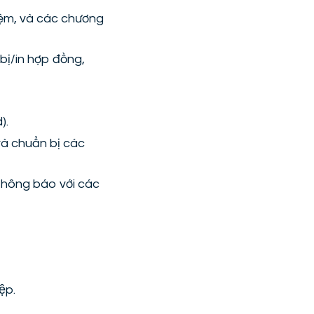
hiệm, và các chương
bị/in hợp đồng,
).
à chuẩn bị các
 thông báo với các
ệp.