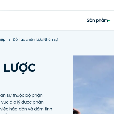
Sản phẩm
iệp
Đối tác chiến lược Nhân sự
N LƯỢC
hân sự thuộc bộ phận
 vực địa lý được phân
việc hấp dẫn và đậm tinh