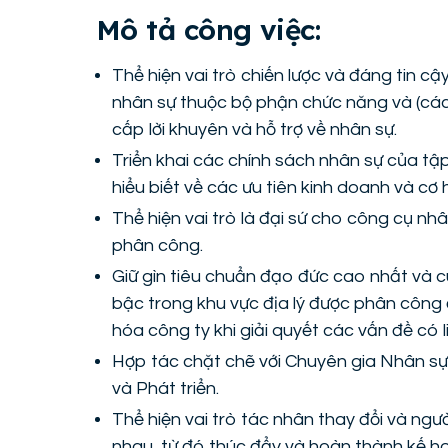
Mô tả công việc:
Thể hiện vai trò chiến lược và đáng tin c
nhân sự thuộc bộ phận chức năng và (các
cấp lời khuyên và hỗ trợ về nhân sự.
Triển khai các chính sách nhân sự của tập
hiểu biết về các ưu tiên kinh doanh và cơ
Thể hiện vai trò là đại sứ cho công cụ nh
phân công.
Giữ gìn tiêu chuẩn đạo đức cao nhất và 
bậc trong khu vực địa lý được phân công 
hóa công ty khi giải quyết các vấn đề có 
Hợp tác chặt chẽ với Chuyên gia Nhân sự 
và Phát triển.
Thể hiện vai trò tác nhân thay đổi và ngư
nhau, từ đó thúc đẩy và hoàn thành kế h