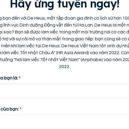
Hãy ứng tuyển ngay!
bạn đến với De Heus, một tập đoàn gia đình có lịch sử hơn 
 lĩnh vực Dinh dưỡng Động vật đến từ Hà Lan. De Heus là một nơ
Tại sao? Bạn sẽ được làm việc trong một môi trường nơi có các
ỗ trợ với sự cởi mở và thân mật trong giao tiếp. bạn cũng sẽ co
 triển khi làm việc tại De Heus. De Heus Việt Nam rất vinh dự nhâ
i làm việc Tốt nhất Châu Á" (HR Asia Award) vào năm 2022. Cũ
 thưởng "Nơi làm việc Tốt nhất Việt Nam" (Anphabe) vào năm 20
2022.
a bạn là:
 của bạn: