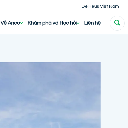
De Heus Việt Nam
Về Anco
Khám phá và Học hỏi
Liên hệ