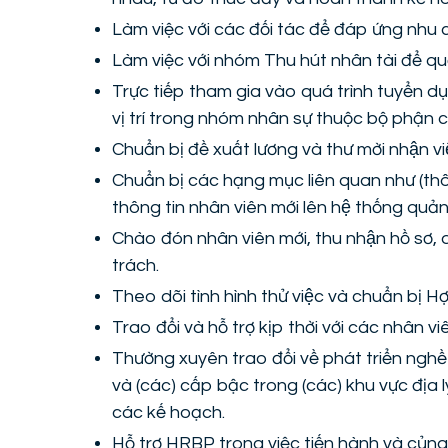
Làm việc với các đối tác để đáp ứng nhu c
Làm việc với nhóm Thu hút nhân tài để quả
Trực tiếp tham gia vào quá trình tuyển d
vị trí trong nhóm nhân sự thuộc bộ phận 
Chuẩn bị đề xuất lương và thư mời nhận vi
Chuẩn bị các hạng mục liên quan như (th
thông tin nhân viên mới lên hệ thống quản 
Chào đón nhân viên mới, thu nhận hồ sơ, qu
trách.
Theo dõi tình hình thử việc và chuẩn bị 
Trao đổi và hỗ trợ kịp thời với các nhân vi
Thường xuyên trao đổi về phát triển ngh
và (các) cấp bậc trong (các) khu vực địa 
các kế hoạch.
Hỗ trợ HRBP trong việc tiến hành và củng 