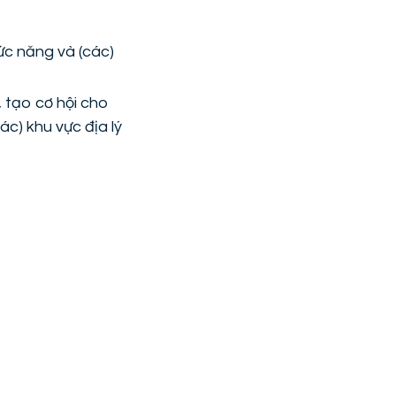
ức năng và (các)
 tạo cơ hội cho
c) khu vực địa lý