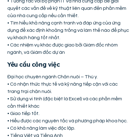
• Tương tác với bộ phận IT và nhà cung cấp để giải
quyết các vấn đề về kỹ thuật liên quan đến phần mềm
của nhà cung cấp nếu cần thiết.
• Tìm hiểu khả năng cạnh tranh và đáp ứng của ứng
dụng để xác định khoảng trống và làm thế nào để phục
vụ khách hàng tốt nhất.
• Các nhiệm vụ khác được giao bởi Giám đốc nhóm
ngành, và Giám đốc dự án
Yêu cầu công việc
Đại học chuyên ngành Chăn nuôi – Thú y.
• Có nhận thức thực tế và kỹ năng tiếp cận với các
trang trại chăn nuôi.
• Sử dụng vi tính (đặc biệt là Excel) và các phần mềm
cần thiết khác
• Giao tiếp tốt.
• Hiểu được các nguyên tắc và phương pháp khoa học.
• Có khả năng làm việc độc lập.
• Tiếng Việt và Tiếng Anh