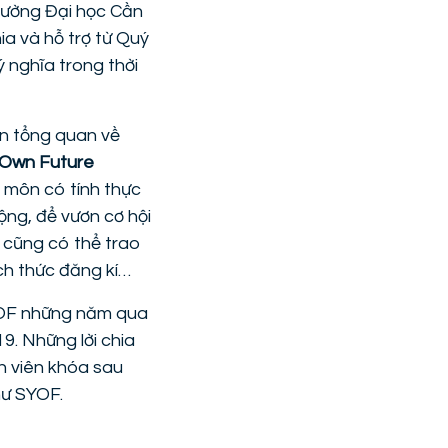
rường Đại học Cần
ia và hỗ trợ từ Quý
ý nghĩa trong thời
ìn tổng quan về
 Own Future
n môn có tính thực
ộng, để vươn cơ hội
n cũng có thể trao
ách thức đăng kí…
SYOF những năm qua
9. Những lời chia
nh viên khóa sau
hư SYOF.