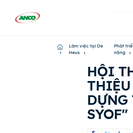
Làm việc tại De
Phát triể
Home
Heus
năng
HỘI T
THIỆU
DỰNG 
SYOF"