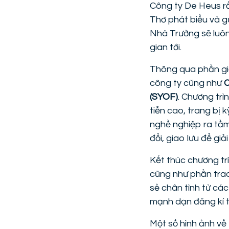
Công ty De Heus rấ
Thơ phát biểu và gử
Nhà Trường sẽ luôn 
gian tới.
Thông qua phần giới
công ty cũng như
C
(SYOF)
. Chương trì
tiễn cao, trang bị
nghề nghiệp ra tầm 
đổi, giao lưu để gi
Kết thúc chương tr
cũng như phần trao
sẻ chân tình từ các
mạnh dạn đăng kí t
Một số hình ảnh về 