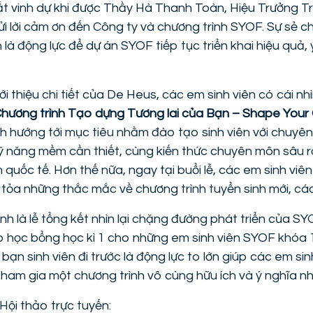
t vinh dự khi được Thầy Hà Thanh Toàn, Hiệu Trưởng T
i lời cảm ơn đến Công ty và chương trình SYOF. Sự sẻ ch
là động lực để dự án SYOF tiếp tục triển khai hiệu quả, 
 thiệu chi tiết của De Heus, các em sinh viên có cái nh
hương trình Tạo dựng Tương lai của Bạn – Shape Your
nh hướng tới mục tiêu nhằm đào tạo sinh viên với chuyê
 kỹ năng mềm cần thiết, cùng kiến thức chuyên môn sâu r
quốc tế. Hơn thế nữa, ngay tại buổi lễ, các em sinh viê
ải tỏa những thắc mắc về chương trình tuyển sinh mới, c
ình là lễ tổng kết nhìn lại chặng đường phát triển của 
 học bổng học kì 1 cho những em sinh viên SYOF khóa 1
 bạn sinh viên đi trước là động lực to lớn giúp các em si
ham gia một chương trình vô cùng hữu ích và ý nghĩa n
Hội thảo trực tuyến: