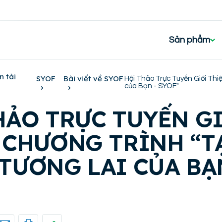
Sản phẩm
n tài
SYOF
Bài viết về SYOF
Hội Thảo Trực Tuyến Giới Thi
của Bạn - SYOF"
HẢO TRỰC TUYẾN G
 CHƯƠNG TRÌNH “T
TƯƠNG LAI CỦA BẠN