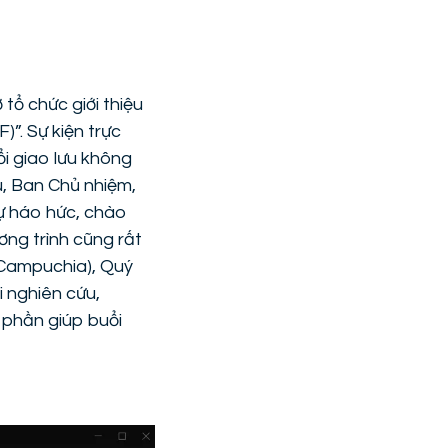
tổ chức giới thiệu
”. Sự kiện trực
ổi giao lưu không
u, Ban Chủ nhiệm,
ự háo hức, chào
ơng trình cũng rất
 Campuchia), Quý
i nghiên cứu,
 phần giúp buổi