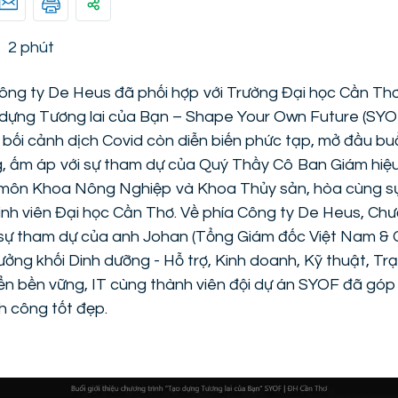
-
2 phút
ng ty De Heus đã phối hợp với Trường Đại học Cần Thơ 
dựng Tương lai của Bạn – Shape Your Own Future (SYOF)
g bối cảnh dịch Covid còn diễn biến phức tạp, mở đầu bu
ng, ấm áp với sự tham dự của Quý Thầy Cô Ban Giám hiệ
 môn Khoa Nông Nghiệp và Khoa Thủy sản, hòa cùng s
nh viên Đại học Cần Thơ. Về phía Công ty De Heus, Chư
 sự tham dự của anh Johan (Tổng Giám đốc Việt Nam &
ởng khối Dinh dưỡng - Hỗ trợ, Kinh doanh, Kỹ thuật, Trạ
iển bền vững, IT cùng thành viên đội dự án SYOF đã góp
h công tốt đẹp.