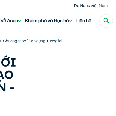
De Heus Việt Nam
Về Anco
Khám phá và Học hỏi
Liên hệ
ệu Chương trình “Tạo dựng Tương lai
IỚI
ẠO
 -