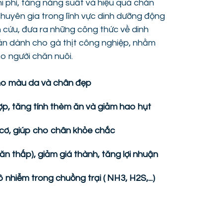
hi phí, tăng năng suất và hiệu quả chăn
chuyên gia trong lĩnh vực dinh dưỡng động
 cứu, đưa ra những công thức về dinh
n dành cho gà thịt công nghiệp, nhằm
ho người chăn nuôi.
cho màu da và chân đẹp
ợp, tăng tính thèm ăn và giảm hao hụt
cơ, giúp cho chân khỏe chắc
ăn thấp), giảm giá thành, tăng lợi nhuận
 nhiễm trong chuồng trại ( NH3, H2S,...)