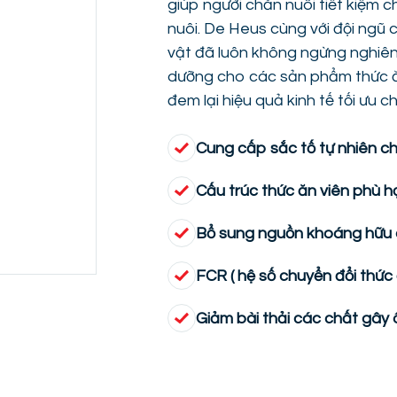
giúp người chăn nuôi tiết kiệm c
nuôi. De Heus cùng với đội ngũ 
vật đã luôn không ngừng nghiên
dưỡng cho các sản phẩm thức ă
đem lại hiệu quả kinh tế tối ưu c
Cung cấp sắc tố tự nhiên 
Cấu trúc thức ăn viên phù h
Bổ sung nguồn khoáng hữu 
FCR ( hệ số chuyển đổi thức 
Giảm bài thải các chất gây ô