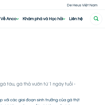
De Heus Việt Nam
Về Anco
Khám phá và Học hỏi
Liên hệ
à tàu, gà thả vườn từ 1 ngày tuổi -
 với các giai đoạn sinh trưởng của gà thịt