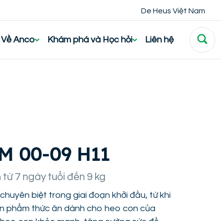
De Heus Việt Nam
Về Anco
Khám phá và Học hỏi
Liên hệ
M 00-09 H11
từ 7 ngày tuổi đến 9 kg
uyên biệt trong giai đoạn khởi đầu, từ khi
ản phẩm thức ăn dành cho heo con của