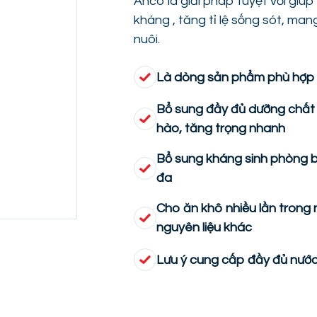
Anco là giải pháp tuyệt vời gi
kháng , tăng tỉ lệ sống sót, man
nuôi.
Là dòng sản phẩm phù hợp h
Bổ sung đầy đủ dưỡng chất 
hào, tăng trọng nhanh
Bổ sung kháng sinh phòng bệ
đa
Cho ăn khô nhiều lần trong 
nguyên liệu khác
Lưu ý cung cấp đầy đủ nướ