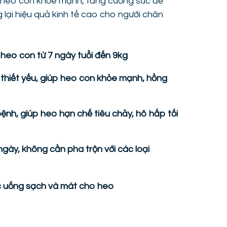
úp heo con khỏe mạnh, tăng cường sức đề
g lại hiệu quả kinh tế cao cho người chăn
eo con từ 7 ngày tuổi đến 9kg
thiết yếu, giúp heo con khỏe mạnh, hồng
nh, giúp heo hạn chế tiêu chảy, hô hấp tối
ngày, không cần pha trộn với các loại
c uống sạch và mát cho heo