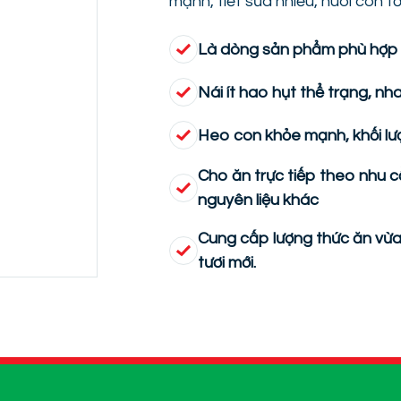
mạnh, tiết sữa nhiều, nuôi con tố
Là dòng sản phẩm phù hợp 
Nái ít hao hụt thể trạng, nha
Heo con khỏe mạnh, khối lư
Cho ăn trực tiếp theo nhu 
nguyên liệu khác
Cung cấp lượng thức ăn vừa
tươi mới.