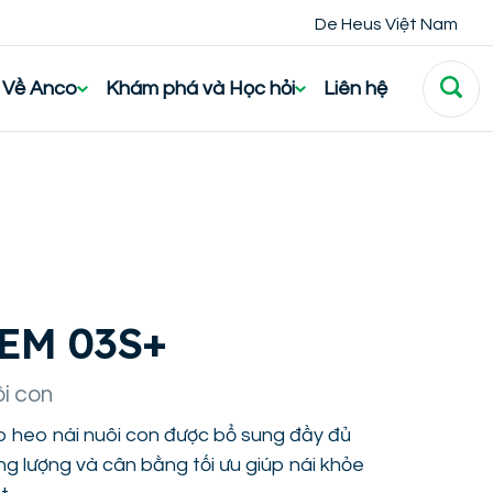
De Heus Việt Nam
Về Anco
Khám phá và Học hỏi
Liên hệ
EM 03S+
ôi con
 heo nái nuôi con được bổ sung đầy đủ
ng lượng và cân bằng tối ưu giúp nái khỏe