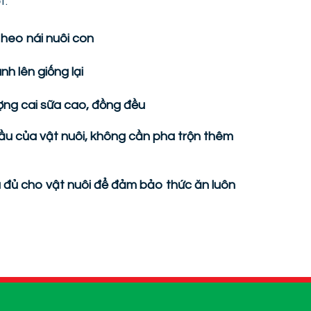
t.
heo nái nuôi con
nh lên giống lại
ợng cai sữa cao, đồng đều
cầu của vật nuôi, không cần pha trộn thêm
 đủ cho vật nuôi để đảm bảo thức ăn luôn