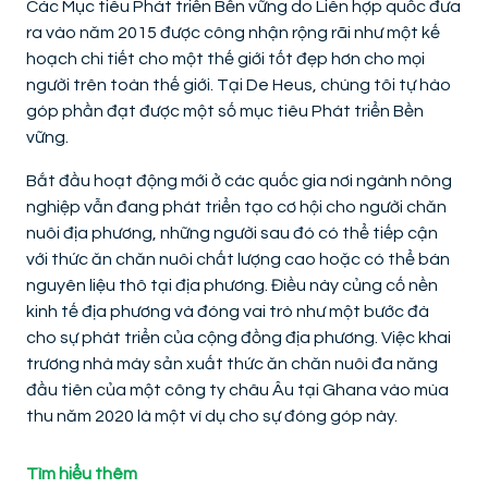
Các Mục tiêu Phát triển Bền vững do Liên hợp quốc đưa
ra vào năm 2015 được công nhận rộng rãi như một kế
hoạch chi tiết cho một thế giới tốt đẹp hơn cho mọi
người trên toàn thế giới. Tại De Heus, chúng tôi tự hào
góp phần đạt được một số mục tiêu Phát triển Bền
vững.
Bắt đầu hoạt động mới ở các quốc gia nơi ngành nông
nghiệp vẫn đang phát triển tạo cơ hội cho người chăn
nuôi địa phương, những người sau đó có thể tiếp cận
với thức ăn chăn nuôi chất lượng cao hoặc có thể bán
nguyên liệu thô tại địa phương. Điều này củng cố nền
kinh tế địa phương và đóng vai trò như một bước đà
cho sự phát triển của cộng đồng địa phương. Việc khai
trương nhà máy sản xuất thức ăn chăn nuôi đa năng
đầu tiên của một công ty châu Âu tại Ghana vào mùa
thu năm 2020 là một ví dụ cho sự đóng góp này.
Tìm hiểu thêm