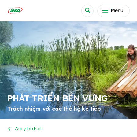
Menu
PHÁT TRIỂN BỀN VỮNG
Trách nhiệm với các thế hệ kế tiếp
Quay lại draft