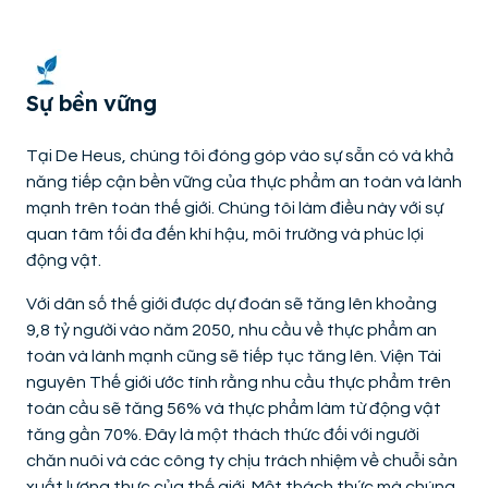
Sự bền vững
Tại De Heus, chúng tôi đóng góp vào sự sẵn có và khả
năng tiếp cận bền vững của thực phẩm an toàn và lành
mạnh trên toàn thế giới. Chúng tôi làm điều này với sự
quan tâm tối đa đến khí hậu, môi trường và phúc lợi
động vật.
Với dân số thế giới được dự đoán sẽ tăng lên khoảng
9,8 tỷ người vào năm 2050, nhu cầu về thực phẩm an
toàn và lành mạnh cũng sẽ tiếp tục tăng lên. Viện Tài
nguyên Thế giới ước tính rằng nhu cầu thực phẩm trên
toàn cầu sẽ tăng 56% và thực phẩm làm từ động vật
tăng gần 70%. Đây là một thách thức đối với người
chăn nuôi và các công ty chịu trách nhiệm về chuỗi sản
xuất lương thực của thế giới. Một thách thức mà chúng