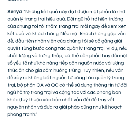
Senya
: “Những kết quả này đạt được một phần là nhờ
quản lý trang trại hiệu quả. Đội ngũ hỗ trợ hiện trường
của chúng tôi tới thăm trang trại mỗi ngày để xem xét
kết quả với khách hàng. Nếu một khách hàng gặp vấn
đề, đầu tiên nhân viên của chúng tôi sẽ cố gắng giải
quyết từng bước công tác quản lý trang trại. Ví dụ, nếu
chất lượng vỏ trứng thấp, có thể cần phải thay đổi một
số yếu tố như khả năng tiếp cận nguồn nước và lượng
thức ăn cho gia cầm hướng trứng. Tuy nhiên, nếu vấn
đề xảy ra không bắt nguồn từ công tác quản lý trang
trại, bộ phận QA và QC có thể sử dụng thông tin từ đội
ngũ hỗ trợ trang trại và cộng tác với các phòng ban
khác (tuỳ thuộc vào bản chất vấn đề) để truy vết
nguyên nhân và đưa ra giải pháp cũng như kế hoạch
phòng tránh.”