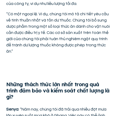
của công ty, ví dụ như liều lượng tối đa.
“Có một ngoại lệ. Ví dụ, chúng tôi mô tả chi tiết yêu cầu
về tính thuần nhất và tồn dư thuốc. Chúng tôi bổ sung
dược phẩm trong một số loại thức ăn dành cho vật nuôi
cần được điều trị y tế. Các cơ sở sản xuất trên toàn thế
giới của chúng tôi phải tuân thủ nghiêm ngặt quy trình
để tránh dư lượng thuốc không được phép trong thức
ăn.”
Những thách thức lớn nhất trong quá
trình đảm bảo và kiểm soát chất lượng là
gì?
Senya
: “Năm nay, chúng tôi đã trải qua nhiều đợt mưa
lớn xuyên suốt mùa khô ở Ghana. Việc này có thể ảnh