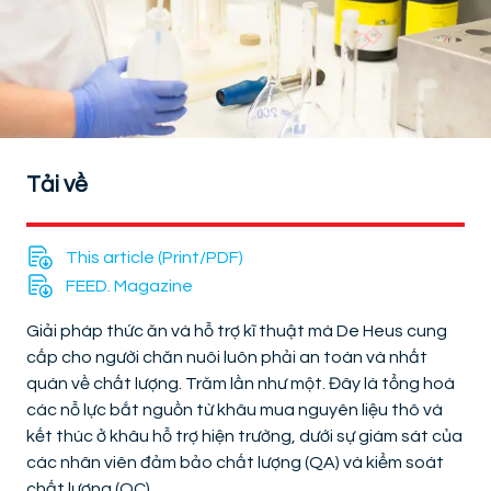
Tải về
This article (Print/PDF)
FEED. Magazine
Giải pháp thức ăn và hỗ trợ kĩ thuật mà De Heus cung
cấp cho người chăn nuôi luôn phải an toàn và nhất
quán về chất lượng. Trăm lần như một. Đây là tổng hoà
các nỗ lực bắt nguồn từ khâu mua nguyên liệu thô và
kết thúc ở khâu hỗ trợ hiện trường, dưới sự giám sát của
các nhân viên đảm bảo chất lượng (QA) và kiểm soát
chất lượng (QC).