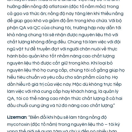
hưởng đến nồng độ aflatoxin (độc tố nấm mốc) trong
cả gạo và thức ăn; nồng độ này tăng lên khi thiếu nắng
để giúp gạo khô và giảm độ ẩm trong kho chứa. Với bộ
phận QA và QC của chúng tôi, trường hợp này dẫn tới
khả năng chúng tôi sẽ nhận được nguyên liệu thô với
chất lượng không đồng đều. Chúng tôi làm việc với đội
ngũ vật tư để truyền đạt với người chăn nuôi về thực
hành bảo quản kho tốt nhằm nâng cao chất lượng
nguyên liệu thô được cất giữ trong kho. Khi loại bỏ
nguyên liệu thô họ cung cấp, chúng tôi cố gắng giúp họ
hiểu tiêu chuẩn và yêu cầu cho sản phẩm của họ. Họ
dần hiểu rõ giá trị của việc này. Mặc dù không trực tiếp
làm việc với nhà cung cấp hay khách hàng, là quản lý
QA, tôi có thể nâng cao nhận thức chất lượng ở cả hai
đầu chuỗi cung ứng và từ đó nâng cao chất lượng.”
IJzerman
: “Biến đổi khí hậu sẽ làm tăng nồng độ
mycotoxin (độc tố nấm) trong nguyên liệu thô – tôi kỳ
vọng thế giới sẽ quan tâm và chú ý đến nó nhiều hơn.