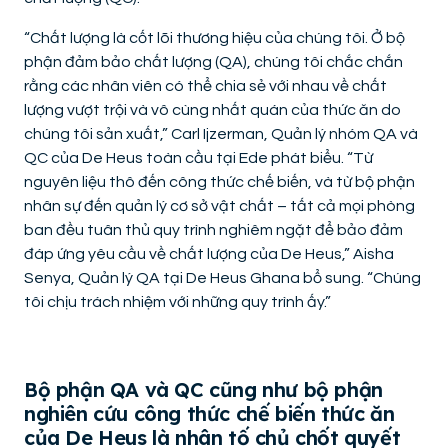
“Chất lượng là cốt lõi thương hiệu của chúng tôi. Ở bộ
phận đảm bảo chất lượng (QA), chúng tôi chắc chắn
rằng các nhân viên có thể chia sẻ với nhau về chất
lượng vượt trội và vô cùng nhất quán của thức ăn do
chúng tôi sản xuất,” Carl Ijzerman, Quản lý nhóm QA và
QC của De Heus toàn cầu tại Ede phát biểu. “Từ
nguyên liệu thô đến công thức chế biến, và từ bộ phận
nhân sự đến quản lý cơ sở vật chất – tất cả mọi phòng
ban đều tuân thủ quy trình nghiêm ngặt để bảo đảm
đáp ứng yêu cầu về chất lượng của De Heus,” Aisha
Senya, Quản lý QA tại De Heus Ghana bổ sung. “Chúng
tôi chịu trách nhiệm với những quy trình ấy.”
Bộ phận QA và QC cũng như bộ phận
nghiên cứu công thức chế biến thức ăn
của De Heus là nhân tố chủ chốt quyết