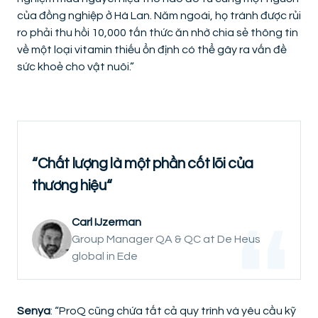
của đồng nghiệp ở Hà Lan. Năm ngoái, họ tránh được rủi
ro phải thu hồi 10,000 tấn thức ăn nhờ chia sẻ thông tin
về một loại vitamin thiếu ổn định có thể gây ra vấn đề
sức khoẻ cho vật nuôi.”
“Chất lượng là một phần cốt lõi của
thương hiệu“
Carl IJzerman
Group Manager QA & QC at De Heus
global in Ede
Senya
: “ProQ cũng chứa tất cả quy trình và yêu cầu kỹ