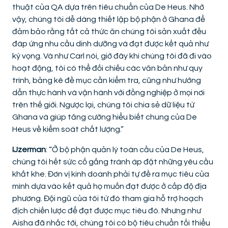
thuật của QA dựa trên tiêu chuẩn của De Heus. Nhờ
vậy, chúng tôi dễ dàng thiết lập bộ phận ở Ghana để
đảm bảo rằng tất cả thức ăn chúng tôi sản xuất đều
đáp ứng nhu cầu dinh dưỡng và đạt được kết quả như
kỳ vọng. Và như Carl nói, giờ đây khi chúng tôi đã đi vào
hoạt động, tôi có thể đối chiếu các văn bản như quy
trình, bảng kê đề mục cần kiểm tra, cũng như hướng
dẫn thực hành và vận hành với đồng nghiệp ở mọi nơi
trên thế giới. Ngược lại, chúng tôi chia sẻ dữ liệu từ
Ghana và giúp tăng cường hiểu biết chung của De
Heus về kiểm soát chất lượng.”
IJzerman
: “Ở bộ phận quản lý toàn cầu của De Heus,
chúng tôi hết sức cố gắng tránh áp đặt những yêu cầu
khắt khe. Đơn vị kinh doanh phải tự đề ra mục tiêu của
mình dựa vào kết quả họ muốn đạt được ở cấp độ địa
phương. Đội ngũ của tôi từ đó tham gia hỗ trợ hoạch
địch chiến lược để đạt được mục tiêu đó. Nhưng như
Aisha đã nhắc tới, chúng tôi có bộ tiêu chuẩn tối thiểu