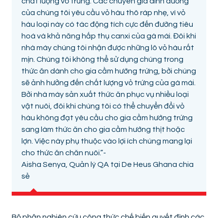
chất lượng vỏ trứng. Các chuyên gia dinh dưỡng
của chúng tôi yêu cầu vỏ hàu thô ráp nhẹ, vì vỏ
hàu loại này có tác động tích cực đến đường tiêu
hoá và khả năng hấp thụ canxi của gà mái. Đôi khi
nhà máy chúng tôi nhận được những lô vỏ hàu rất
mịn. Chúng tôi không thể sử dụng chúng trong
thức ăn dành cho gia cầm hướng trứng, bởi chúng
sẽ ảnh hưởng đến chất lượng vỏ trứng của gà mái.
Bởi nhà máy sản xuất thức ăn phục vụ nhiều loại
vật nuôi, đôi khi chúng tôi có thể chuyển đổi vỏ
hàu không đạt yêu cầu cho gia cầm hướng trứng
sang làm thức ăn cho gia cầm hướng thịt hoặc
lợn. Việc này phụ thuộc vào lợi ích chúng mang lại
cho thức ăn chăn nuôi.”-
Aisha Senya, Quản lý QA tại De Heus Ghana chia
sẻ
Bộ phận nghiên cứu công thức chế biến quyết định các