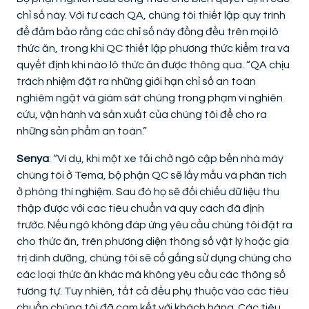
chỉ số này. Với tư cách QA, chúng tôi thiết lập quy trình
để đảm bảo rằng các chỉ số này đồng đều trên mọi lô
thức ăn, trong khi QC thiết lập phương thức kiểm tra và
quyết định khi nào lô thức ăn được thông qua. “QA chịu
trách nhiệm đặt ra những giới hạn chỉ số an toàn
nghiêm ngặt và giám sát chúng trong phạm vi nghiên
cứu, vận hành và sản xuất của chúng tôi để cho ra
những sản phẩm an toàn.”
Senya
: “Ví dụ, khi một xe tải chở ngô cập bến nhà máy
chúng tôi ở Tema, bộ phận QC sẽ lấy mẫu và phân tích
ở phòng thí nghiệm. Sau đó họ sẽ đối chiếu dữ liệu thu
thập được với các tiêu chuẩn và quy cách đã định
trước. Nếu ngô không đáp ứng yêu cầu chúng tôi đặt ra
cho thức ăn, trên phương diện thông số vật lý hoặc giá
trị dinh dưỡng, chúng tôi sẽ cố gắng sử dụng chúng cho
các loại thức ăn khác mà không yêu cầu các thông số
tương tự. Tuy nhiên, tất cả đều phụ thuộc vào các tiêu
chuẩn chúng tôi đã cam kết với khách hàng. Các tiêu