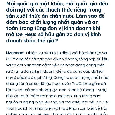
Mỗi quốc gia một khác, mỗi quốc gia đều
đối mặt với các thách thức riêng trong
sản xuất thức ăn chăn nuôi. Làm sao để
đảm bảo chất lượng nhất quán và an
toàn trong từng đơn vị kinh doanh khi
mà De Heus sở hữu gần 20 đơn vị kinh
doanh khắp thế giới?
IJzerman
: “Nhiệm vụ của tôi là điều phối bộ phận QA và
QC trong tất cả các đơn vị kinh doanh, tổng hợp dữ liệu
và có cái nhìn toàn cảnh về các hoạt động đang diễn
ra ở từng đơn vị kinh doanh để từ đó cung cấp dữ liệu
này ở cấp độ địa phương. Công cụ quan trọng nhất của
chúng tôi là cơ sở dữ liệu trực tuyến ProQ, bao gồm dữ
liệu từ tất cả các phòng QA trên toàn hệ thống – ví dụ
như kết quả thẩm tra nhà cung cấp, tình trạng các
nguồn cung nguyên liệu thô, và mọi khiếu nại nếu có. Sẽ
thật hữu ích khi nhân viên vật tư ở Phần Lan biết về trải
nghiệm mua nguyên liệu thô nào đó từ cùng một nguồn