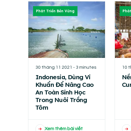
Phát Triển Bền Vững
Phát
30 tháng 11 2021 - 3 minutes
10 t
Indonesia, Dùng Vi
Nề
Khuẩn Để Nâng Cao
Cu
An Toàn Sinh Học
Trong Nuôi Trồng
Tôm
Xem thêm bài viết