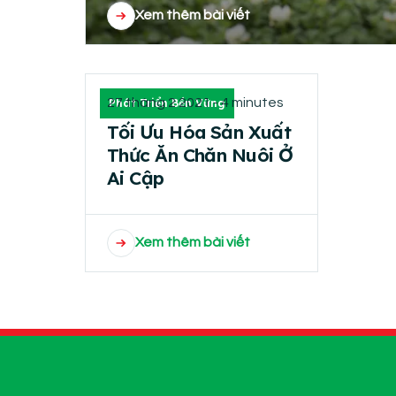
Xem thêm bài viết
27 tháng 2 2021 - 4 minutes
Phát Triển Bền Vững
Tối Ưu Hóa Sản Xuất
Thức Ăn Chăn Nuôi Ở
Ai Cập
Xem thêm bài viết