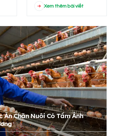
Xem thêm bài viết
tes
c Ăn Chăn Nuôi Có Tầm Ảnh
ương