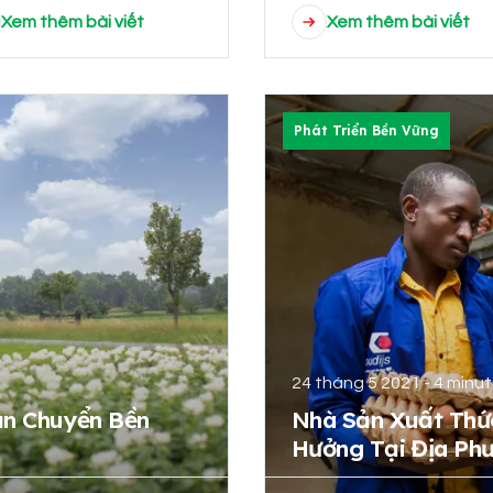
Xem thêm bài viết
Xem thêm bài viết
Phát Triển Bền Vững
24 tháng 5 2021 - 4 minu
ận Chuyển Bền
Nhà Sản Xuất Thứ
Hưởng Tại Địa Ph