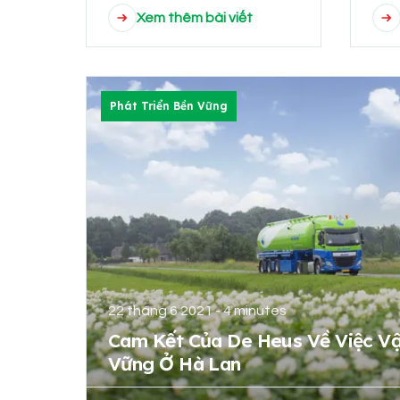
Xem thêm bài viết
Phát Triển Bền Vững
22 tháng 6 2021 - 4 minutes
Cam Kết Của De Heus Về Việc V
Vững Ở Hà Lan