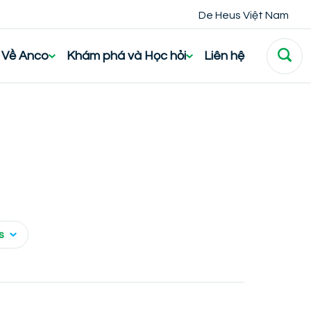
De Heus Việt Nam
Về Anco
Khám phá và Học hỏi
Liên hệ
s