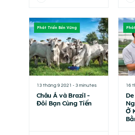
Phát Triển Bền Vững
Phát
13 tháng 9 2021 - 3 minutes
16 t
Châu Á và Brazil -
De
Đôi Bạn Cùng Tiến
Ng
Ở 
Bằ