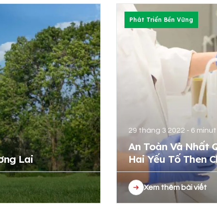
Phát Triển Bền Vững
29 tháng 3 2022 - 6 minu
An Toàn Và Nhất 
ơng Lai
Hai Yếu Tố Then 
Xem thêm bài viết