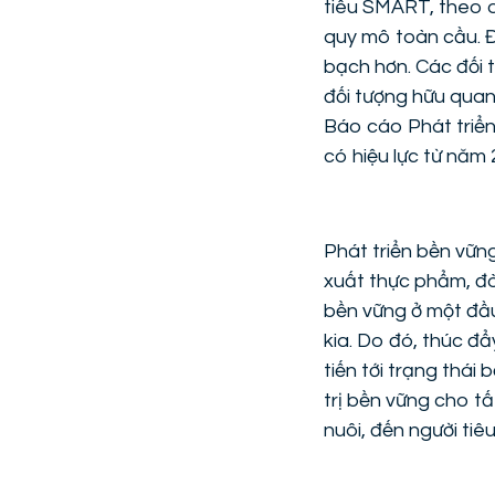
tiêu SMART, theo d
quy mô toàn cầu. Đ
bạch hơn. Các đối 
đối tượng hữu quan
Báo cáo Phát triể
có hiệu lực từ năm 
Phát triển bền vữn
xuất thực phẩm, đòi
bền vững ở một đầ
kia. Do đó, thúc đẩ
tiến tới trạng thái
trị bền vững cho t
nuôi, đến người tiê