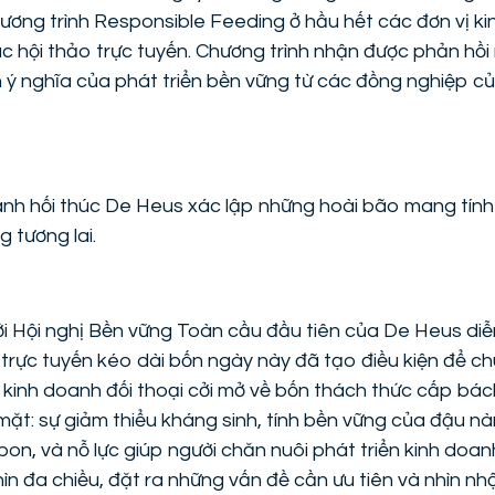
ương trình Responsible Feeding ở hầu hết các đơn vị k
 hội thảo trực tuyến. Chương trình nhận được phản hồi r
 ý nghĩa của phát triển bền vững từ các đồng nghiệp củ
anh hối thúc De Heus xác lập những hoài bão mang tính
 tương lai.
i Hội nghị Bền vững Toàn cầu đầu tiên của De Heus diễ
 trực tuyến kéo dài bốn ngày này đã tạo điều kiện để c
 kinh doanh đối thoại cởi mở về bốn thách thức cấp b
mặt: sự giảm thiểu kháng sinh, tính bền vững của đậu nà
on, và nỗ lực giúp người chăn nuôi phát triển kinh doan
ìn đa chiều, đặt ra những vấn đề cần ưu tiên và nhìn nh