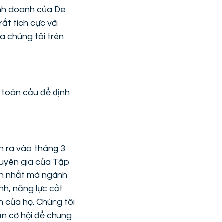
inh doanh của De
ất tích cực với
a chúng tôi trên
 toàn cầu để định
n ra vào tháng 3
huyên gia của Tập
ách nhất mà ngành
nh, năng lực cắt
h của họ. Chúng tôi
ận cơ hội để chung