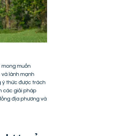
us mong muốn
 và lành mạnh
 ý thức được trách
ển các giải pháp
 đồng địa phương và