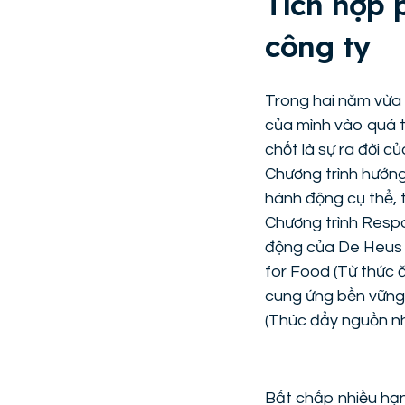
Tích hợp 
công ty
Trong hai năm vừa
của mình vào quá t
chốt là sự ra đời 
Chương trình hướng
hành động cụ thể, 
Chương trình Respo
động của De Heus v
for Food (Từ thức 
cung ứng bền vững
(Thúc đẩy nguồn nh
Bất chấp nhiều hạn