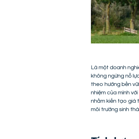
Là một doanh nghiệ
không ngừng nỗ lự
theo hướng bền vữn
nhiệm của mình với 
nhằm kiến tạo giá 
môi trường sinh thái