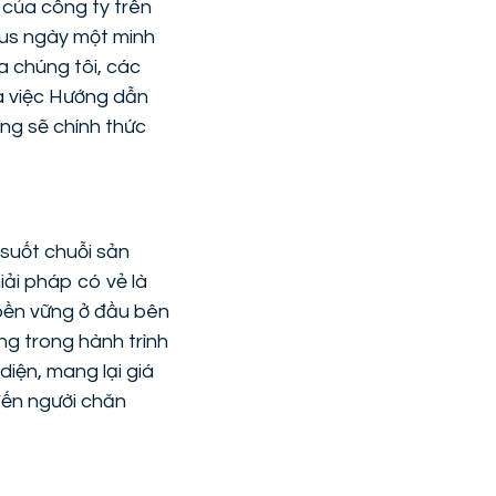
 của công ty trên
eus ngày một minh
a chúng tôi, các
là việc Hướng dẫn
ng sẽ chính thức
 suốt chuỗi sản
Giải pháp có vẻ là
bền vững ở đầu bên
ng trong hành trình
diện, mang lại giá
đến người chăn