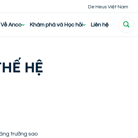
De Heus Việt Nam
Về Anco
Khám phá và Học hỏi
Liên hệ
THẾ HỆ
tăng trưởng sao