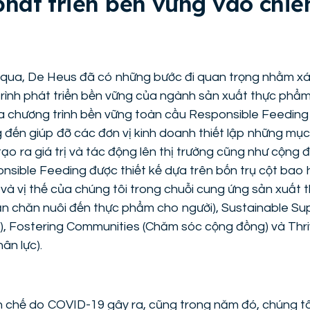
phát triển bền vững vào chiế
 qua, De Heus đã có những bước đi quan trọng nhằm x
rình phát triển bền vững của ngành sản xuất thực phẩ
của chương trình bền vững toàn cầu Responsible Feedin
 đến giúp đỡ các đơn vị kinh doanh thiết lập những mục
tạo ra giá trị và tác động lên thị trường cũng như cộng
nsible Feeding được thiết kế dựa trên bốn trụ cột bao
à vị thế của chúng tôi trong chuỗi cung ứng sản xuất
ăn chăn nuôi đến thực phẩm cho người), Sustainable Sup
), Fostering Communities (Chăm sóc cộng đồng) và Thr
ân lực).
 chế do COVID-19 gây ra, cũng trong năm đó, chúng tôi