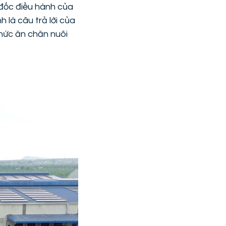
 đốc điều hành của
 là câu trả lời của
hức ăn chăn nuôi