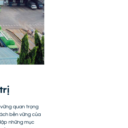
trị
n vững quan trọng
 sách bền vững của
t lập những mục