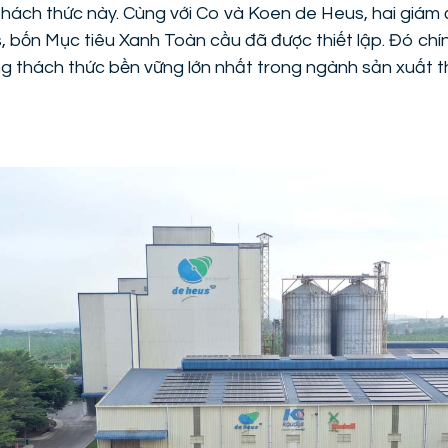
 thách thức này. Cùng với Co và Koen de Heus, hai giám
bốn Mục tiêu Xanh Toàn cầu đã được thiết lập. Đó chính
g thách thức bền vững lớn nhất trong ngành sản xuất t