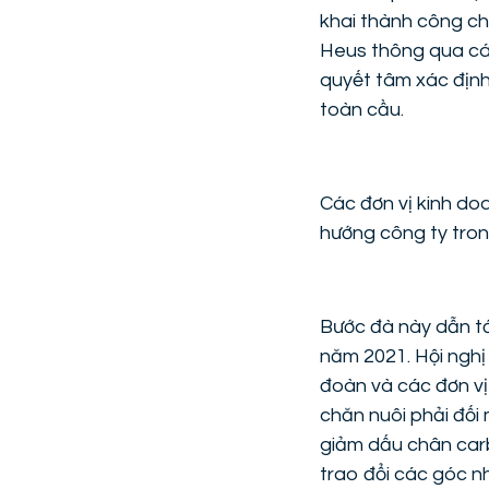
khai thành công ch
Heus thông qua các
quyết tâm xác định
toàn cầu.
Các đơn vị kinh do
hướng công ty trong
Bước đà này dẫn tớ
năm 2021. Hội nghị
đoàn và các đơn vị
chăn nuôi phải đối 
giảm dấu chân carb
trao đổi các góc nh