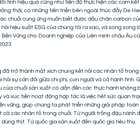
õi tính hiệu quả cũng như tiến độ thực hiện các cam kết
ồng thời, có những tiến triển bên ngoài thúc đẩy De H
tác chuỗi cung ứng muốn biết được dấu chân carbon củ
 hỏi hiệu suất ESG của chúng tôi ra sao, và song song 
n Bền Vững cho Doanh nghiệp của Liên minh châu Âu cũ
2023.
g đã trở thành mắt xích chung kết nối các nhân tố trong
 hỏi sự cân đối giữa chi phí, con người và cả hành tinh. 
u của chuỗi sản xuất có dẫn đến các thực hành không 
y và xúc tiến hoạt động hợp tác là việc hết sức quan trọ
 bền vững, giúp chúng ta phát triển những giải pháp toàn 
ất cả các nhân tố trong chuỗi. Từ người trồng đậu nành 
u dùng thịt. Từ quốc gia sản xuất đến quốc gia tiêu thụ.