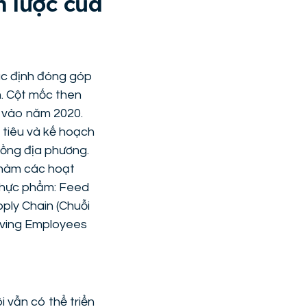
n lược của
ác định đóng góp
m. Cột mốc then
g vào năm 2020.
 tiêu và kế hoạch
 đồng địa phương.
 hàm các hoạt
 thực phẩm: Feed
ply Chain (Chuỗi
iving Employees
 vẫn có thể triển