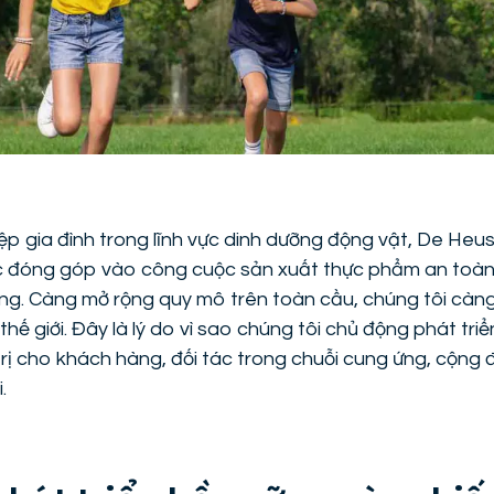
p gia đình trong lĩnh vực dinh dưỡng động vật, De He
c đóng góp vào công cuộc sản xuất thực phẩm an toàn
g. Càng mở rộng quy mô trên toàn cầu, chúng tôi càng
thế giới. Đây là lý do vì sao chúng tôi chủ động phát tri
trị cho khách hàng, đối tác trong chuỗi cung ứng, cộng
.